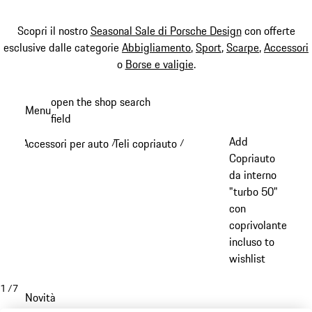
Scopri il nostro
Seasonal Sale di Porsche Design
con offerte
esclusive dalle categorie
Abbigliamento
,
Sport
,
Scarpe
,
Accessori
o
Borse e valigie
.
Passa
open the shop search
Menu
al
field
My sh
contenuto
Add
Accessori per auto
Teli copriauto
/
/
principale
Copriauto
da interno
"turbo 50"
con
coprivolante
incluso to
wishlist
1
/
7
Novità