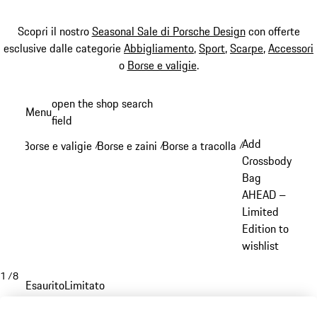
Scopri il nostro
Seasonal Sale di Porsche Design
con offerte
esclusive dalle categorie
Abbigliamento
,
Sport
,
Scarpe
,
Accessori
o
Borse e valigie
.
Passa
open the shop search
Menu
al
field
My sh
contenuto
Add
Borse e valigie
Borse e zaini
Borse a tracolla
/
/
/
principale
Crossbody
Bag
AHEAD –
Limited
Edition to
wishlist
1
/
8
Esaurito
Limitato