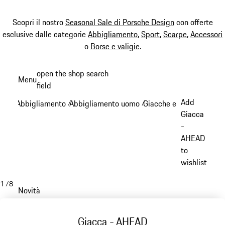
Scopri il nostro
Seasonal Sale di Porsche Design
con offerte
esclusive dalle categorie
Abbigliamento
,
Sport
,
Scarpe
,
Accessori
o
Borse e valigie
.
Passa
open the shop search
Menu
al
field
My sh
contenuto
Add
Abbigliamento
Abbigliamento uomo
Giacche e cappotti
/
/
/
principale
Giacca
-
AHEAD
to
wishlist
1
/
8
Novità
Giacca - AHEAD