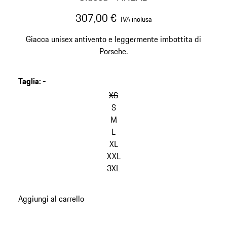
307,00 €
IVA inclusa
Giacca unisex antivento e leggermente imbottita di
Porsche.
Taglia
:
-
salta
le
XS
varianti
S
(Taglia)
M
L
XL
XXL
3XL
torna
Aggiungi al carrello
alle
varianti
(Taglia)