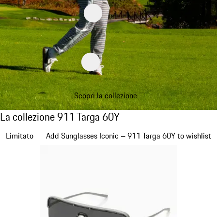
Scopri la collezione
La collezione 911 Targa 60Y
La collezione 911 Targa 60Y
Diapositiva 1 di 20
Limitato
Add Sunglasses Iconic – 911 Targa 60Y to wishlist