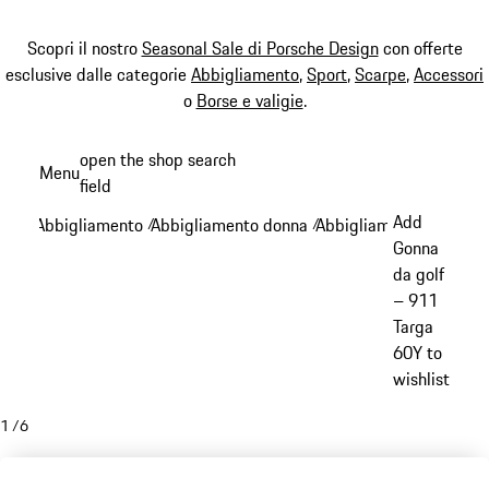
Scopri il nostro
Seasonal Sale di Porsche Design
con offerte
esclusive dalle categorie
Abbigliamento
,
Sport
,
Scarpe
,
Accessori
o
Borse e valigie
.
Passa
open the shop search
Menu
al
field
My sh
contenuto
Add
Abbigliamento
Abbigliamento donna
Abbigliamento sportivo
/
/
principale
Gonna
da golf
– 911
Targa
60Y to
wishlist
1
/
6