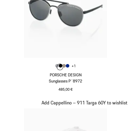
Colore
+
1
Colore
Colore
Colore
Colore
Grigio
Nero
Palladio Metallizzato
Blu
PORSCHE DESIGN
Sunglasses P´8972
485,00 €
Grigio
Diapositiva 3 di 20
Add Cappellino – 911 Targa 60Y to wishlist