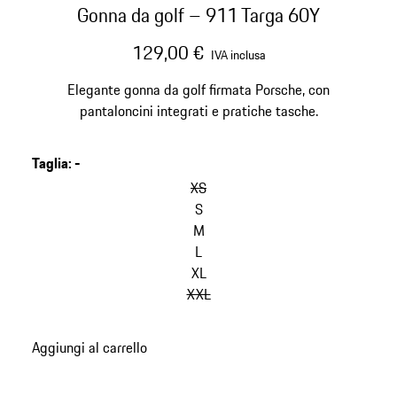
Gonna da golf – 911 Targa 60Y
129,00 €
IVA inclusa
Elegante gonna da golf firmata Porsche, con
pantaloncini integrati e pratiche tasche.
Taglia
:
-
XS
S
M
L
XL
XXL
Aggiungi al carrello