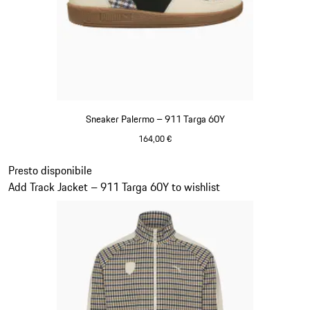
Sneaker Palermo – 911 Targa 60Y
164,00 €
Bianco
Diapositiva 20 di 20
Presto disponibile
Add Track Jacket – 911 Targa 60Y to wishlist