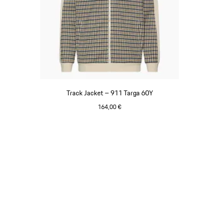
Track Jacket – 911 Targa 60Y
164,00 €
Bianco
Torna
all'inizio
della
galleria
dei
prodotti