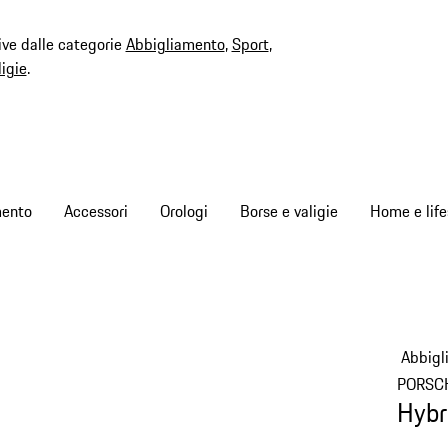
ive dalle categorie
Abbigliamento
,
Sport
,
ligie
.
mento
Accessori
Orologi
Borse e valigie
Home e life
Abbigl
PORSC
Hybr