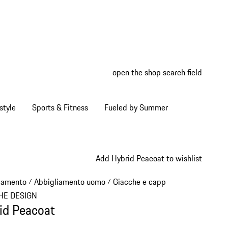
open the shop search field
My wish
My shop
style
Sports & Fitness
Fueled by Summer
Add Hybrid Peacoat to wishlist
iamento
Abbigliamento uomo
Giacche e cappotti
/
/
/
HE DESIGN
id Peacoat