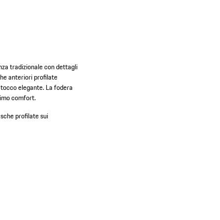
nza tradizionale con dettagli
he anteriori profilate
n tocco elegante. La fodera
simo comfort.
sche profilate sui