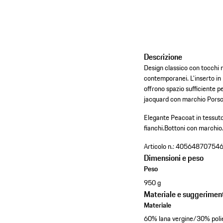
Descrizione
Design classico con tocchi m
contemporanei. L'inserto in n
offrono spazio sufficiente p
jacquard con marchio Porsch
Elegante Peacoat in tessuto i
fianchi.
Bottoni con marchio
Articolo n.:
40564870754
Dimensioni e peso
Peso
950 g
Materiale e suggeriment
Materiale
60% lana vergine/30% poli