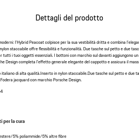
Dettagli del prodotto
oderni: l'Hybrid Peacoat colpisce per la sua vestibilità dritta e combina l'elega
ylon staccabile offre flessibilità e funzionalità. Due tasche sul petto e due tasc
er tutti i tuoi oggetti essenziali. I bottoni con marchio sul davanti aggiungono u
e Design completa l'effetto generale elegante del cappotto e assicura il mas
taliano di alta qualità.
Inserto in nylon staccabile.
Due tasche sul petto e due ta
.
Fodera jacquard con marchio Porsche Design.
64
i per la cura
estere/5% poliammide/5% altre fibre