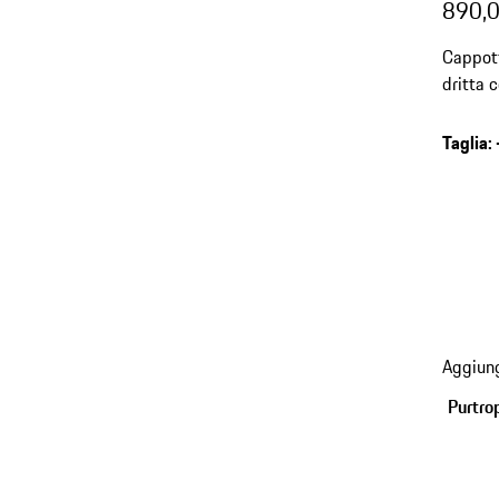
890,0
Cappott
dritta c
Taglia
:
Aggiung
Purtro