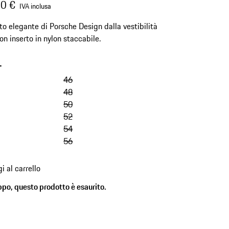
0 €
IVA inclusa
o elegante di Porsche Design dalla vestibilità
on inserto in nylon staccabile.
-
46
48
50
52
54
56
i al carrello
ppo, questo prodotto è esaurito.