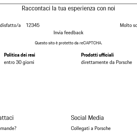
Raccontaci la tua esperienza con noi
disfatto/a
1
2
3
4
5
Molto s
Invia feedback
Questo sito è protetto da reCAPTCHA.
Politica dei resi
Prodotti ufficiali
entro 30 giorni
direttamente da Porsche
attaci
Social Media
omande?
Collegati a Porsche