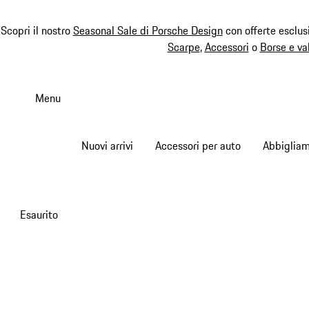
Scopri il nostro
Seasonal Sale di Porsche Design
con offerte esclus
Scarpe
,
Accessori
o
Borse e va
Passa
al
Menu
contenuto
principale
Nuovi arrivi
Accessori per auto
Abbiglia
Esaurito