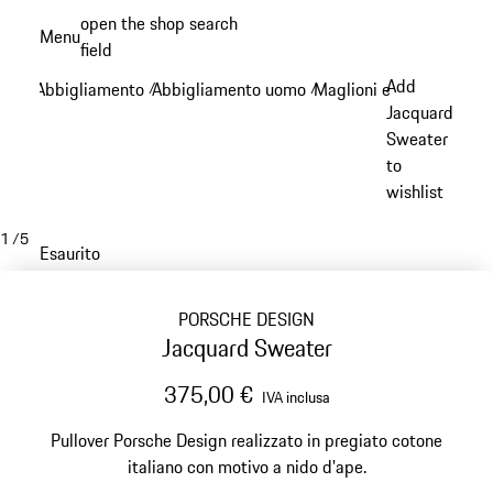
Passa
open the shop search
Menu
al
field
My sh
contenuto
Add
Abbigliamento
Abbigliamento uomo
Maglioni e maglie a ma
/
/
principale
Jacquard
Sweater
to
wishlist
1
/
5
Esaurito
PORSCHE DESIGN
Jacquard Sweater
375,00 €
IVA inclusa
Pullover Porsche Design realizzato in pregiato cotone
italiano con motivo a nido d'ape.