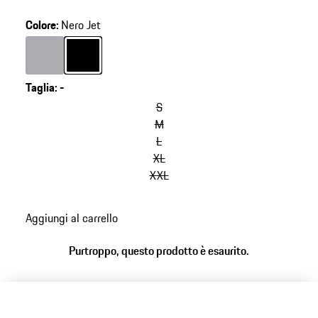
Colore
:
Nero Jet
Colore
Grigio
Colore
Nero Jet
Taglia
:
-
S
M
L
XL
XXL
Aggiungi al carrello
Purtroppo, questo prodotto è esaurito.