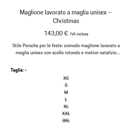
Maglione lavorato a maglia unisex –
Christmas
143,00 €
IVA inclusa
Stile Porsche per le feste: comodo maglione lavorato a
maglia unisex con scollo rotondo e motivo natalizio
lavorato a maglia.
Taglia
:
-
salta
le
XS
varianti
S
(Taglia)
M
L
XL
XXL
3XL