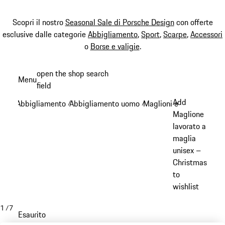
Scopri il nostro
Seasonal Sale di Porsche Design
con offerte
esclusive dalle categorie
Abbigliamento
,
Sport
,
Scarpe
,
Accessori
o
Borse e valigie
.
Passa
open the shop search
Menu
al
field
My sh
contenuto
Add
Abbigliamento
Abbigliamento uomo
Maglioni e maglie a ma
/
/
principale
Maglione
lavorato a
maglia
unisex –
Christmas
to
wishlist
1
/
7
Esaurito