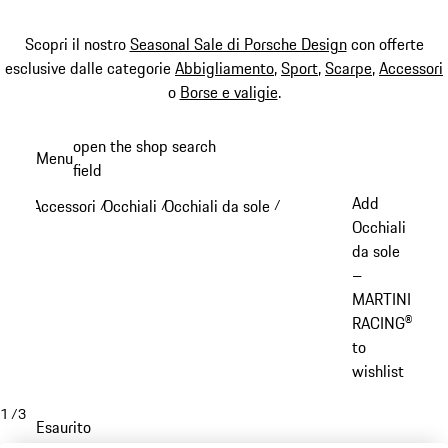
Scopri il nostro
Seasonal Sale di Porsche Design
con offerte
esclusive dalle categorie
Abbigliamento
,
Sport
,
Scarpe
,
Accessori
o
Borse e valigie
.
Passa
open the shop search
Menu
al
field
My sh
contenuto
Add
Accessori
Occhiali
Occhiali da sole
/
/
/
principale
Occhiali
da sole
–
MARTINI
RACING®
to
wishlist
1
/
3
Esaurito