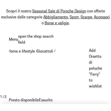
Scopri il nostro
Seasonal Sale di Porsche Design
con offerte
esclusive dalle categorie
Abbigliamento
,
Sport
,
Scarpe
,
Accessori
o
Borse e valigie
.
Passa
open the shop search
Menu
al
field
My sh
contenuto
Add
Home e lifestyle
Giocattoli
/
/
principale
Orsetto
di
peluche
"Ferry"
to
wishlist
1
/
2
Presto disponibile
Esaurito