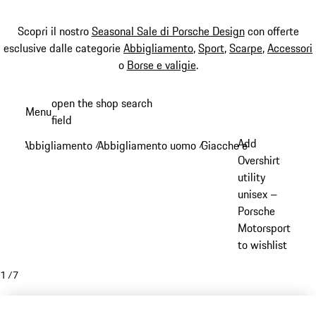
Scopri il nostro
Seasonal Sale di Porsche Design
con offerte
esclusive dalle categorie
Abbigliamento
,
Sport
,
Scarpe
,
Accessori
o
Borse e valigie
.
Passa
open the shop search
Menu
al
field
My sh
contenuto
Add
Abbigliamento
Abbigliamento uomo
Giacche e cappotti
/
/
/
principale
Overshirt
utility
unisex –
Porsche
Motorsport
to wishlist
1
/
7