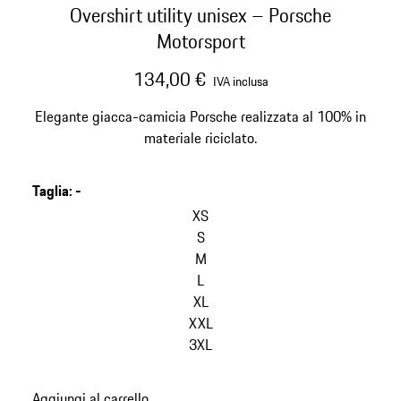
Overshirt utility unisex – Porsche
Motorsport
134,00 €
IVA inclusa
Elegante giacca-camicia Porsche realizzata al 100% in
materiale riciclato.
Taglia
:
-
salta
le
XS
varianti
S
(Taglia)
M
L
XL
XXL
3XL
torna
Aggiungi al carrello