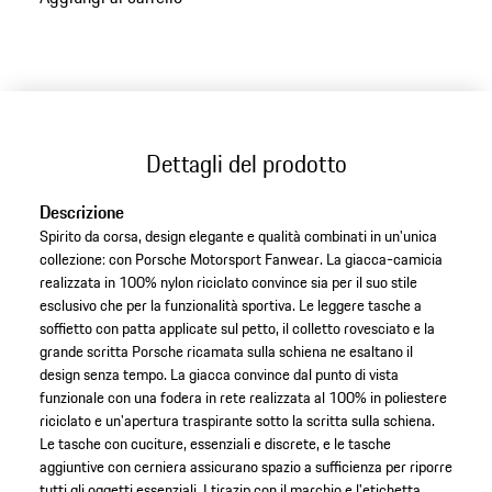
alle
varianti
(Taglia)
Dettagli del prodotto
Descrizione
Spirito da corsa, design elegante e qualità combinati in un'unica
collezione: con Porsche Motorsport Fanwear. La giacca-camicia
realizzata in 100% nylon riciclato convince sia per il suo stile
esclusivo che per la funzionalità sportiva. Le leggere tasche a
soffietto con patta applicate sul petto, il colletto rovesciato e la
grande scritta Porsche ricamata sulla schiena ne esaltano il
design senza tempo. La giacca convince dal punto di vista
funzionale con una fodera in rete realizzata al 100% in poliestere
riciclato e un'apertura traspirante sotto la scritta sulla schiena.
Le tasche con cuciture, essenziali e discrete, e le tasche
aggiuntive con cerniera assicurano spazio a sufficienza per riporre
tutti gli oggetti essenziali. I tirazip con il marchio e l'etichetta