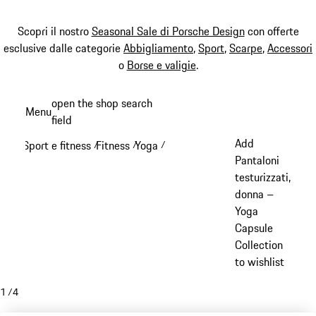
Scopri il nostro
Seasonal Sale di Porsche Design
con offerte
esclusive dalle categorie
Abbigliamento
,
Sport
,
Scarpe
,
Accessori
o
Borse e valigie
.
Passa
open the shop search
Menu
al
field
My sh
contenuto
Add
Sport e fitness
Fitness
Yoga
/
/
/
principale
Pantaloni
testurizzati,
donna –
Yoga
Capsule
Collection
to wishlist
1
/
4