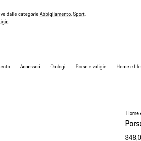
ive dalle categorie
Abbigliamento
,
Sport
,
ligie
.
mento
Accessori
Orologi
Borse e valigie
Home e life
Home e
Pors
348,0