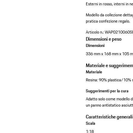
Esterni in rosso, interni in n
Modello da collezione dettagl
pratica confezione regalo.
Articolo n.:
WAP0210060S
Dimensioni e peso
Dimensioni
336 mm x 168 mm x 105 
Materiale e suggeriment
Materiale
Resina: 90% plastica/10% 
Suggerimenti per la cura
Adatto solo come modello da 
un panno antistatico asciut
Caratteristiche generali
Scala
1:18