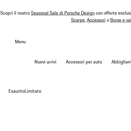
Scopri il nostro
Seasonal Sale di Porsche Design
con offerte esclus
Scarpe
,
Accessori
o
Borse e va
Passa
al
Menu
contenuto
principale
Nuovi arrivi
Accessori per auto
Abbiglia
Esaurito
Limitato