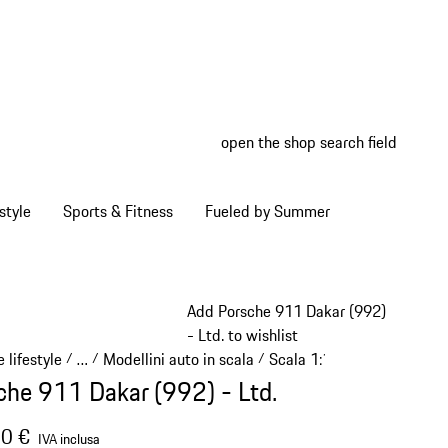
open the shop search field
My wish
My shop
style
Sports & Fitness
Fueled by Summer
Add Porsche 911 Dakar (992)
- Ltd. to wishlist
 lifestyle
…
Modellini auto in scala
Scala 1:18
/
/
/
/
Reveal collapsed breadcrumb items
che 911 Dakar (992) - Ltd.
0 €
IVA inclusa