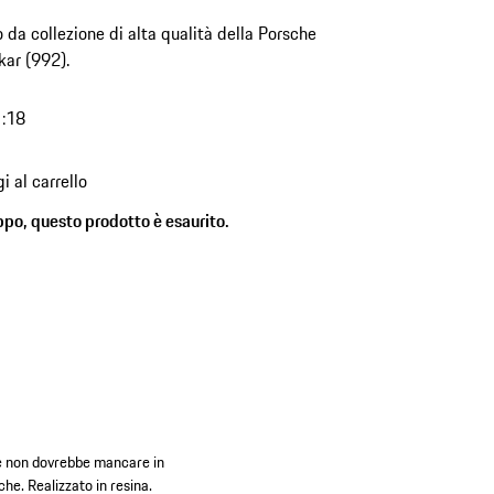
 da collezione di alta qualità della Porsche
ar (992).
1:18
i al carrello
ppo, questo prodotto è esaurito.
i e non dovrebbe mancare in
che. Realizzato in resina.