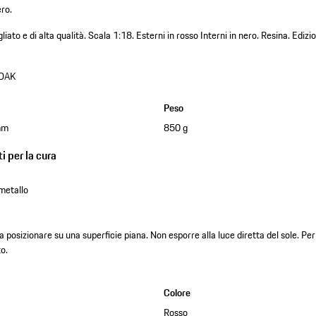
ero.
iato e di alta qualità.
Scala 1:18.
Esterni in rosso
Interni in nero.
Resina.
Edizi
DAK
Peso
mm
850 g
i per la cura
metallo
posizionare su una superficie piana. Non esporre alla luce diretta del sole. Per l
to.
Colore
Rosso