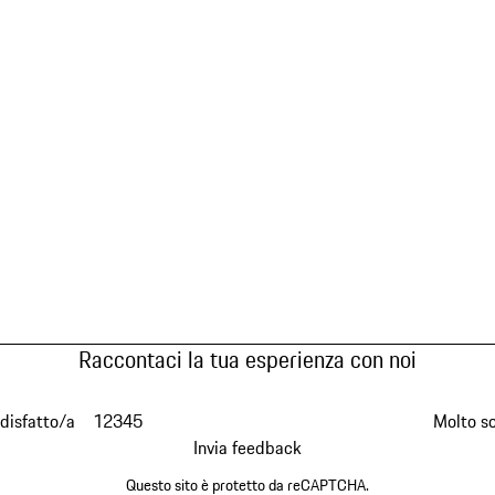
Raccontaci la tua esperienza con noi
disfatto/a
1
2
3
4
5
Molto s
Invia feedback
Questo sito è protetto da reCAPTCHA.