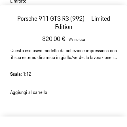
Limitato
Porsche 911 GT3 RS (992) – Limited
Edition
820,00 €
IVA inclusa
Questo esclusivo modello da collezione impressiona con
il suo esterno dinamico in giallo/verde, la lavorazione in
resina di alta qualità e un'edizione limitata di 200 pezzi
– un vero e proprio attore per qualsiasi collezione
Scala
:
1:12
Porsche sofisticata.
Aggiungi al carrello