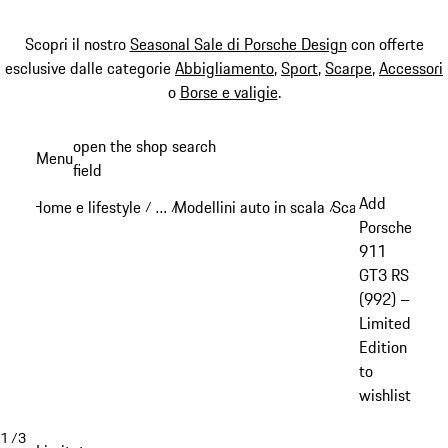
Scopri il nostro
Seasonal Sale di Porsche Design
con offerte
esclusive dalle categorie
Abbigliamento
,
Sport
,
Scarpe
,
Accessori
o
Borse e valigie
.
Passa
open the shop search
Menu
al
field
My sh
contenuto
Add
Home e lifestyle
…
Modellini auto in scala
Scala 1:12
/
/
/
/
principale
Reveal collapsed breadcrumb items
Porsche
911
GT3 RS
(992) –
Limited
Edition
to
wishlist
1
/
3