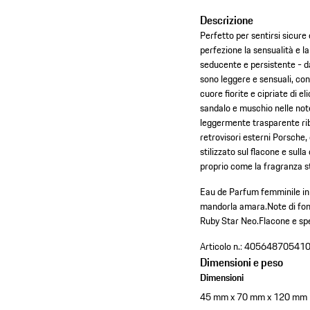
Descrizione
Perfetto per sentirsi sicur
perfezione la sensualità e la
seducente e persistente - da
sono leggere e sensuali, co
cuore fiorite e cipriate di e
sandalo e muschio nelle note
leggermente trasparente rib
retrovisori esterni Porsche, 
stilizzato sul flacone e sul
proprio come la fragranza st
Eau de Parfum femminile in 
mandorla amara.
Note di fon
Ruby Star Neo.
Flacone e spe
Articolo n.:
40564870541
Dimensioni e peso
Dimensioni
45 mm x 70 mm x 120 mm