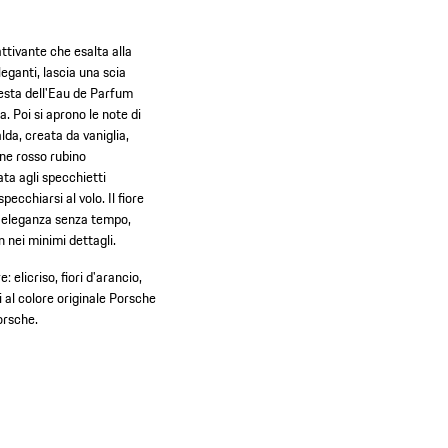
tivante che esalta alla
leganti, lascia una scia
testa dell'Eau de Parfum
 Poi si aprono le note di
alda, creata da vaniglia,
one rosso rubino
ta agli specchietti
ecchiarsi al volo. Il fiore
un'eleganza senza tempo,
 nei minimi dettagli.
: elicriso, fiori d'arancio,
i al colore originale Porsche
orsche.