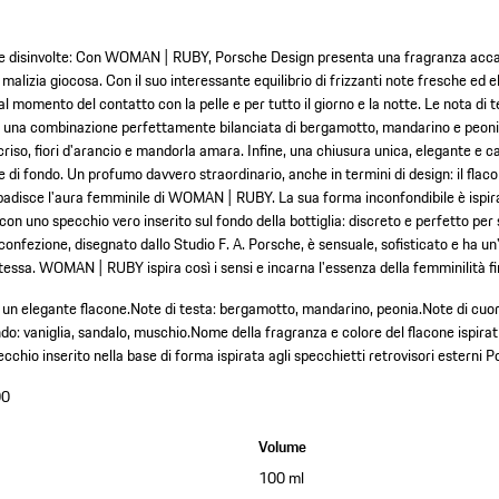
e e disinvolte: Con WOMAN | RUBY, Porsche Design presenta una fragranza accat
 malizia giocosa. Con il suo interessante equilibrio di frizzanti note fresche ed e
l momento del contatto con la pelle e per tutto il giorno e la notte. Le nota di 
n una combinazione perfettamente bilanciata di bergamotto, mandarino e peonia.
licriso, fiori d'arancio e mandorla amara. Infine, una chiusura unica, elegante e c
 di fondo. Un profumo davvero straordinario, anche in termini di design: il flac
adisce l'aura femminile di WOMAN | RUBY. La sua forma inconfondibile è ispira
con uno specchio vero inserito sul fondo della bottiglia: discreto e perfetto per sp
la confezione, disegnato dallo Studio F. A. Porsche, è sensuale, sofisticato e ha 
essa. WOMAN | RUBY ispira così i sensi e incarna l'essenza della femminilità fin
un elegante flacone.
Note di testa: bergamotto, mandarino, peonia.
Note di cuore
do: vaniglia, sandalo, muschio.
Nome della fragranza e colore del flacone ispirat
cchio inserito nella base di forma ispirata agli specchietti retrovisori esterni P
00
Volume
100 ml