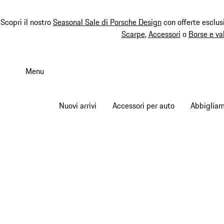
Scopri il nostro
Seasonal Sale di Porsche Design
con offerte esclus
Scarpe
,
Accessori
o
Borse e va
Passa
al
Menu
contenuto
principale
Nuovi arrivi
Accessori per auto
Abbiglia