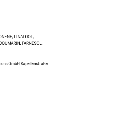
ONENE, LINALOOL,
COUMARIN, FARNESOL.
ions GmbH Kapellenstraße