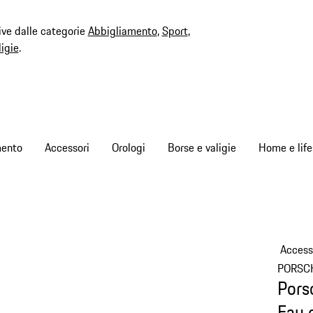
ive dalle categorie
Abbigliamento
,
Sport
,
ligie
.
mento
Accessori
Orologi
Borse e valigie
Home e life
Access
PORSC
Pors
Eau 