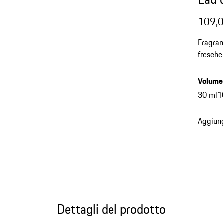
109,0
Fragran
fresche
con spe
Volume
30 ml
1
Aggiung
Dettagli del prodotto