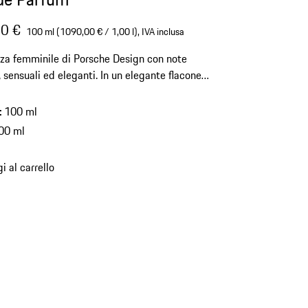
0 €
100 ml (1090,00 € / 1,00 l),
IVA inclusa
za femminile di Porsche Design con note
, sensuali ed eleganti. In un elegante flacone
cchio incorporato.
:
100 ml
00 ml
i al carrello