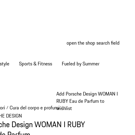
open the shop search field
My wish
My shop
style
Sports & Fitness
Fueled by Summer
Add Porsche Design WOMAN I
RUBY Eau de Parfum to
ori
Cura del corpo e profumi
/
/
wishlist
HE DESIGN
che Design WOMAN I RUBY
de Parfum