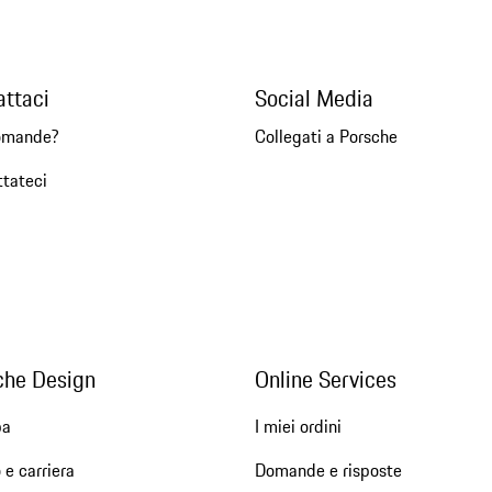
attaci
Social Media
omande?
Collegati a Porsche
ttateci
che Design
Online Services
pa
I miei ordini
 e carriera
Domande e risposte