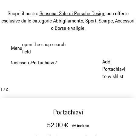
Scopri il nostro
Seasonal Sale di Porsche Design
con offerte
esclusive dalle categorie
Abbigliamento
,
Sport
,
Scarpe
,
Accessori
o
Borse e valigie
.
Passa
open the shop search
Menu
al
field
My sh
contenuto
Add
Accessori
Portachiavi
/
/
principale
Portachiavi
to wishlist
1
/
2
Portachiavi
52,00 €
IVA inclusa