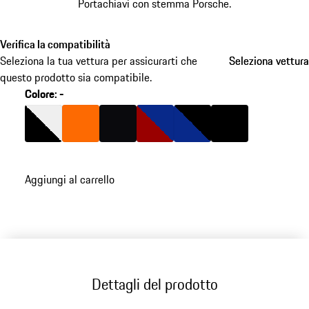
Portachiavi con stemma Porsche.
Verifica la compatibilità
Seleziona la tua vettura per assicurarti che
Seleziona vettura
Seleziona vettura
questo prodotto sia compatibile.
Colore
:
-
Colore
Nero/Bianco
Colore
orange
Colore
Righe Nere
Colore
Rosso/Blu
Colore
Blu/Nero
Colore
Nero
Aggiungi al carrello
Dettagli del prodotto