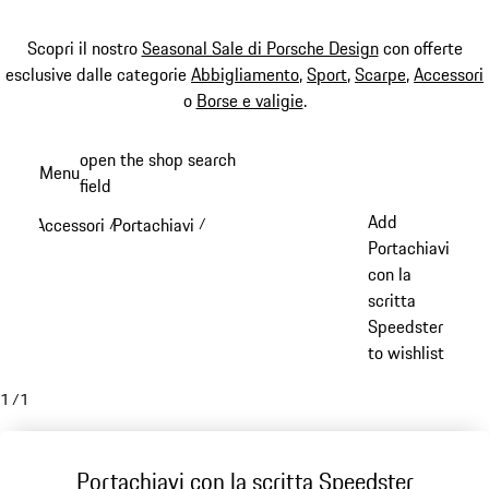
Scopri il nostro
Seasonal Sale di Porsche Design
con offerte
esclusive dalle categorie
Abbigliamento
,
Sport
,
Scarpe
,
Accessori
o
Borse e valigie
.
Passa
open the shop search
Menu
al
field
My sh
contenuto
Add
Accessori
Portachiavi
/
/
principale
Portachiavi
con la
scritta
Speedster
to wishlist
1
/
1
Portachiavi con la scritta Speedster