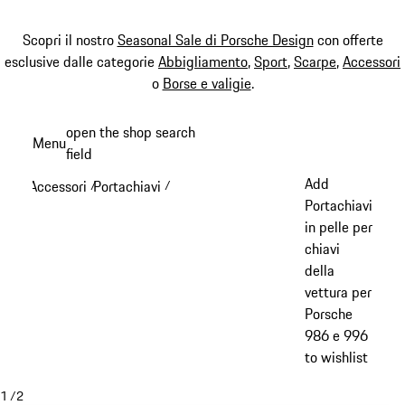
Scopri il nostro
Seasonal Sale di Porsche Design
con offerte
esclusive dalle categorie
Abbigliamento
,
Sport
,
Scarpe
,
Accessori
o
Borse e valigie
.
Passa
open the shop search
Menu
al
field
My sh
contenuto
Add
Accessori
Portachiavi
/
/
principale
Portachiavi
in pelle per
chiavi
della
vettura per
Porsche
986 e 996
to wishlist
1
/
2