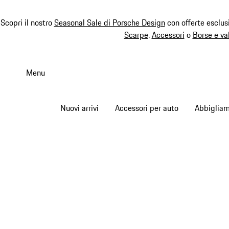
Scopri il nostro
Seasonal Sale di Porsche Design
con offerte esclus
Scarpe
,
Accessori
o
Borse e va
Passa
al
Menu
contenuto
principale
Nuovi arrivi
Accessori per auto
Abbiglia