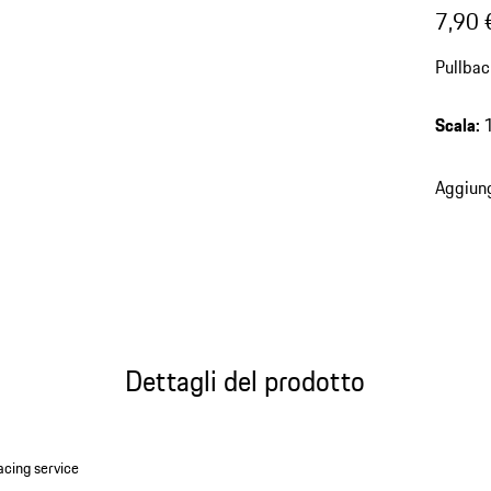
7,90 
Pullbac
Scala
:
Aggiung
Dettagli del prodotto
cing service