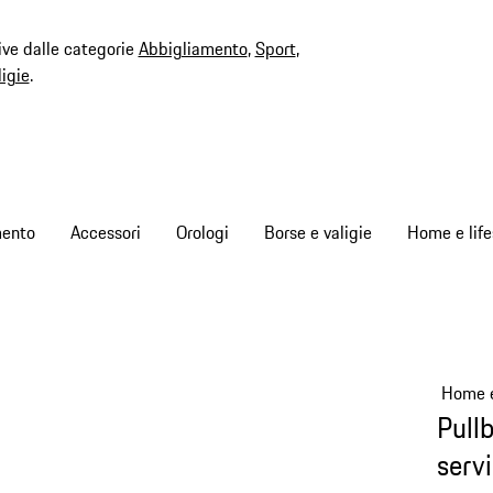
ive dalle categorie
Abbigliamento
,
Sport
,
ligie
.
mento
Accessori
Orologi
Borse e valigie
Home e life
Home e
Pull
serv