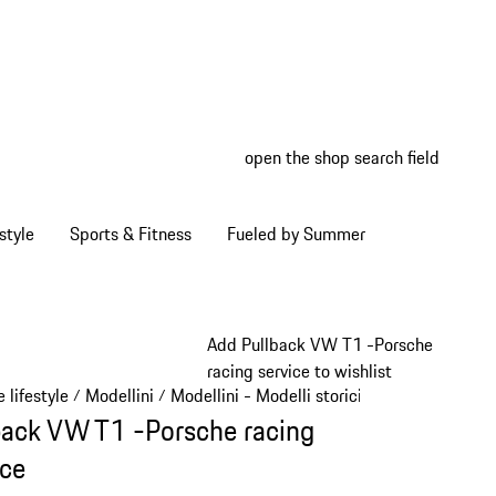
open the shop search field
My wish
My shop
style
Sports & Fitness
Fueled by Summer
Add Pullback VW T1 -Porsche
racing service to wishlist
 lifestyle
Modellini
Modellini - Modelli storici
/
/
/
back VW T1 -Porsche racing
ice