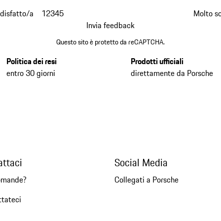
disfatto/a
1
2
3
4
5
Molto s
Invia feedback
Questo sito è protetto da reCAPTCHA.
Politica dei resi
Prodotti ufficiali
entro 30 giorni
direttamente da Porsche
attaci
Social Media
omande?
Collegati a Porsche
ttateci