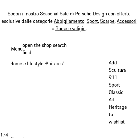
Scopri il nostro
Seasonal Sale di Porsche Design
con offerte
esclusive dalle categorie
Abbigliamento
,
Sport
,
Scarpe
,
Accessori
o
Borse e valigie
.
Passa
open the shop search
Menu
al
field
My sh
contenuto
Add
Home e lifestyle
Abitare
/
/
principale
Scultura
911
Sport
Classic
Art -
Heritage
to
wishlist
1
/
4