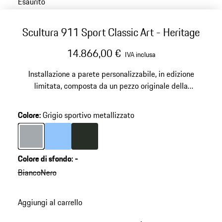
Esaurito
Scultura 911 Sport Classic Art - Heritage
14.866,00 €
IVA inclusa
Installazione a parete personalizzabile, in edizione
limitata, composta da un pezzo originale della
carrozzeria della 911 Sport Classic [992]. Produzione su
ordinazione. La consegna può richiedere fino a 20
Colore
:
Grigio sportivo metallizzato
settimane.
Colore
Grigio sportivo metallizzato
Colore
Blu Meissen
Colore
Oak Green metallizzato
Colore di sfondo
:
-
Bianco
Nero
Aggiungi al carrello