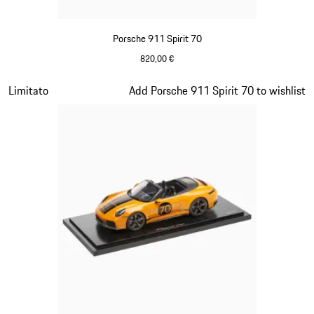
Porsche 911 Spirit 70
820,00 €
Olivegreen
Diapositiva 13 di 20
Limitato
Add Porsche 911 Spirit 70 to wishlist