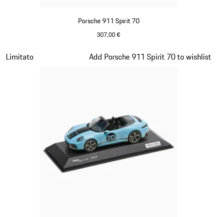
Porsche 911 Spirit 70
307,00 €
Olivegreen
Diapositiva 15 di 20
Limitato
Add Porsche 911 Spirit 70 to wishlist