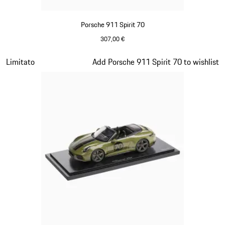
Porsche 911 Spirit 70
307,00 €
Signal Orange
Diapositiva 14 di 20
Limitato
Add Porsche 911 Spirit 70 to wishlist