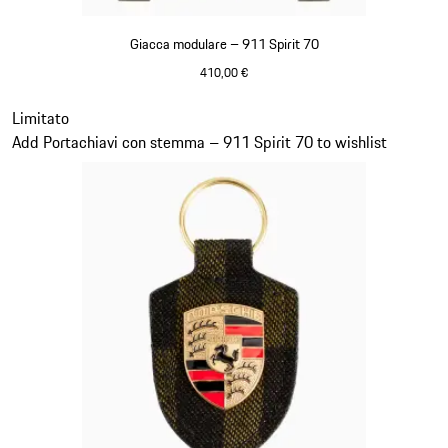
Giacca modulare – 911 Spirit 70
410,00 €
Olivegreen
Diapositiva 7 di 20
Limitato
Add Portachiavi con stemma – 911 Spirit 70 to wishlist