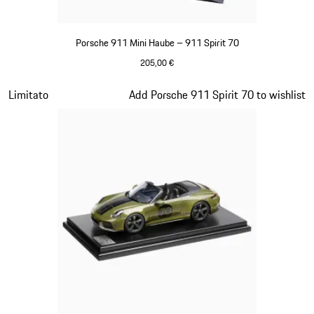
Porsche 911 Mini Haube – 911 Spirit 70
205,00 €
Olivegreen
Diapositiva 12 di 20
Limitato
Add Porsche 911 Spirit 70 to wishlist