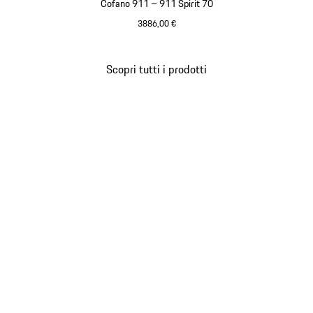
Cofano 911 – 911 Spirit 70
3886,00 €
Argento GT Metallizzato
Scopri tutti i prodotti
Torna
all'inizio
della
galleria
dei
prodotti