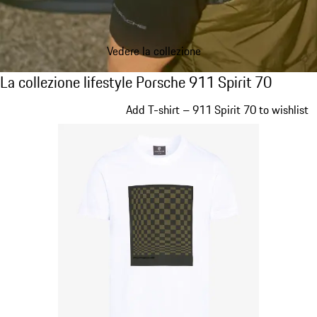
Vedere la collezione
La collezione lifestyle Porsche 911 Spirit 7
La collezione lifestyle Porsche 911 Spirit 70
Diapositiva 1 di 20
Add T-shirt – 911 Spirit 70 to wishlist