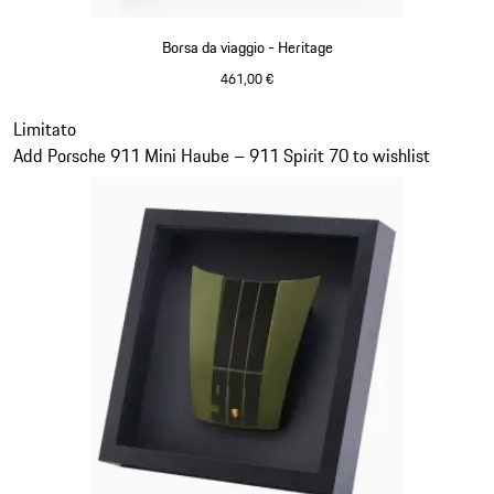
Borsa da viaggio - Heritage
461,00 €
Nero
Diapositiva 11 di 20
Limitato
Add Porsche 911 Mini Haube – 911 Spirit 70 to wishlist