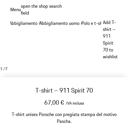
Passa
open the shop search
Menu
al
field
My sh
contenuto
Add T-
Abbigliamento
Abbigliamento uomo
Polo e t-shirt
/
/
/
principale
shirt –
911
Spirit
70 to
wishlist
1
/
7
T-shirt – 911 Spirit 70
67,00 €
IVA inclusa
T-shirt unisex Porsche con pregiata stampa del motivo
Pascha.