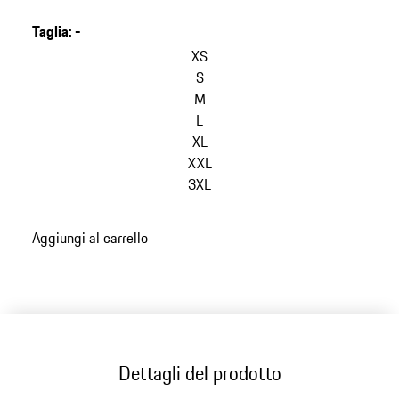
Taglia
:
-
salta
le
XS
varianti
S
(Taglia)
M
L
XL
XXL
3XL
torna
Aggiungi al carrello
alle
varianti
(Taglia)
Dettagli del prodotto