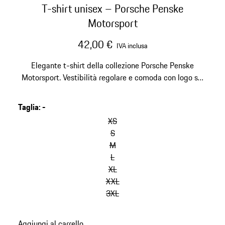
T-shirt unisex – Porsche Penske
Motorsport
42,00 €
IVA inclusa
Elegante t-shirt della collezione Porsche Penske
Motorsport. Vestibilità regolare e comoda con logo sul
petto e ampia stampa sul retro.
Taglia
:
-
salta
le
XS
varianti
S
(Taglia)
M
L
XL
XXL
3XL
torna
Aggiungi al carrello