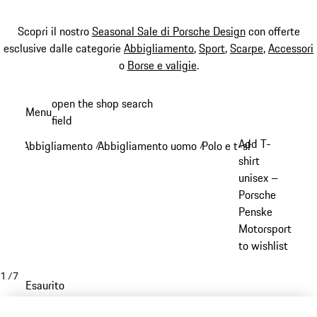
Scopri il nostro
Seasonal Sale di Porsche Design
con offerte
esclusive dalle categorie
Abbigliamento
,
Sport
,
Scarpe
,
Accessori
o
Borse e valigie
.
Passa
open the shop search
Menu
al
field
My sh
contenuto
Add T-
Abbigliamento
Abbigliamento uomo
Polo e t-shirt
/
/
/
principale
shirt
unisex –
Porsche
Penske
Motorsport
to wishlist
1
/
7
Esaurito