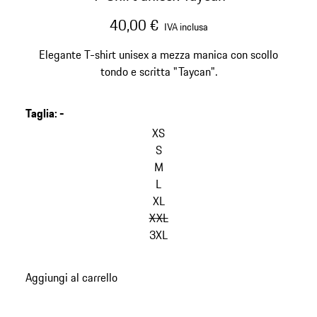
40,00 €
IVA inclusa
Elegante T-shirt unisex a mezza manica con scollo
tondo e scritta "Taycan".
Taglia
:
-
salta
le
XS
varianti
S
(Taglia)
M
L
XL
XXL
3XL
torna
Aggiungi al carrello
alle
varianti
(Taglia)