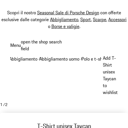
Scopri il nostro
Seasonal Sale di Porsche Design
con offerte
esclusive dalle categorie
Abbigliamento
,
Sport
,
Scarpe
,
Accessori
o
Borse e valigie
.
Passa
open the shop search
Menu
al
field
My sh
contenuto
Add T-
Abbigliamento
Abbigliamento uomo
Polo e t-shirt
/
/
/
principale
Shirt
unisex
Taycan
to
wishlist
1
/
2
T-Shirt unisex Taycan