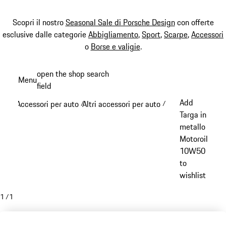
Scopri il nostro
Seasonal Sale di Porsche Design
con offerte
esclusive dalle categorie
Abbigliamento
,
Sport
,
Scarpe
,
Accessori
o
Borse e valigie
.
Passa
open the shop search
Menu
al
field
My sh
contenuto
Add
Accessori per auto
Altri accessori per auto
/
/
principale
Targa in
metallo
Motoroil
10W50
to
wishlist
1
/
1