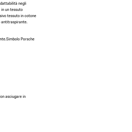
attabilità negli
a in un tessuto
sivo tessuto in cotone
 antitraspirante.
nte.
Simbolo Porsche
Non asciugare in