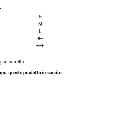
-
S
M
L
XL
XXL
i al carrello
ppo, questo prodotto è esaurito.