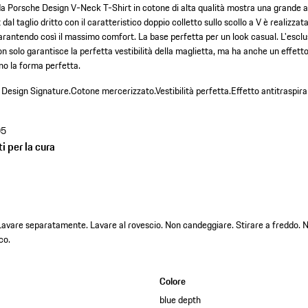
a Porsche Design V-Neck T-Shirt in cotone di alta qualità mostra una grande ad
al taglio dritto con il caratteristico doppio colletto sullo scollo a V è realizzat
rantendo così il massimo comfort. La base perfetta per un look casual. L'esclu
 solo garantisce la perfetta vestibilità della maglietta, ma ha anche un effetto
no la forma perfetta.
 Design Signature.
Cotone mercerizzato.
Vestibilità perfetta.
Effetto antitraspira
05
i per la cura
 Lavare separatamente. Lavare al rovescio. Non candeggiare. Stirare a freddo. 
co.
Colore
blue depth