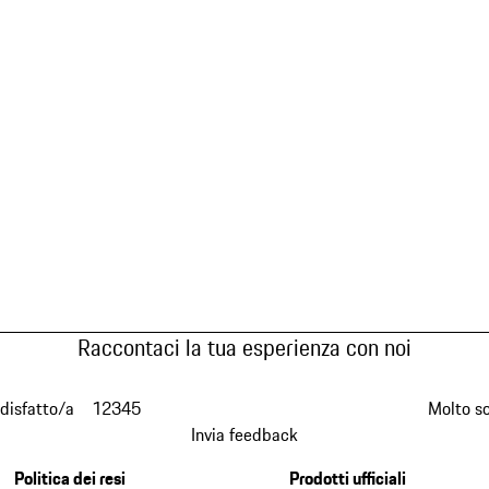
Raccontaci la tua esperienza con noi
disfatto/a
1
2
3
4
5
Molto s
Invia feedback
Politica dei resi
Prodotti ufficiali