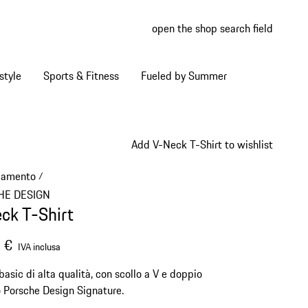
open the shop search field
My wish
My shop
style
Sports & Fitness
Fueled by Summer
Add V-Neck T-Shirt to wishlist
iamento
/
HE DESIGN
ck T-Shirt
 €
IVA inclusa
 basic di alta qualità, con scollo a V e doppio
o Porsche Design Signature.