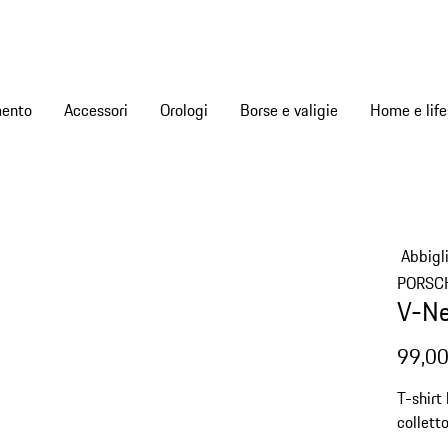
mento
Accessori
Orologi
Borse e valigie
Home e life
Abbigl
PORSC
V-Ne
99,00
T-shirt
collett