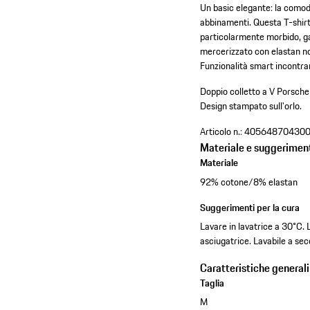
Un basic elegante: la comod
abbinamenti. Questa T-shirt d
particolarmente morbido, ga
mercerizzato con elastan non
Funzionalità smart incontra
Doppio colletto a V Porsche
Design stampato sull'orlo.
Articolo n.:
40564870430
Materiale e suggeriment
Materiale
92% cotone/8% elastan
Suggerimenti per la cura
Lavare in lavatrice a 30°C.
asciugatrice. Lavabile a sec
Caratteristiche generali
Taglia
M