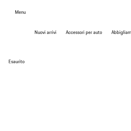
Passa
al
Menu
contenuto
principale
Nuovi arrivi
Accessori per auto
Abbiglia
Esaurito