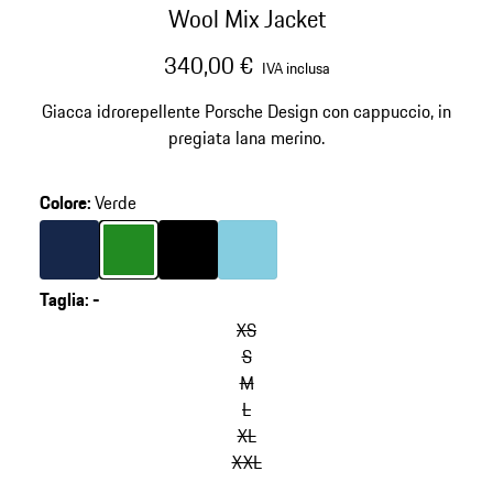
Wool Mix Jacket
340,00 €
IVA inclusa
Giacca idrorepellente Porsche Design con cappuccio, in
pregiata lana merino.
Colore
:
Verde
Colore
Blu Scuro
Colore
Verde
Colore
Nero
Colore
Azzurro
Taglia
:
-
XS
S
M
L
XL
XXL