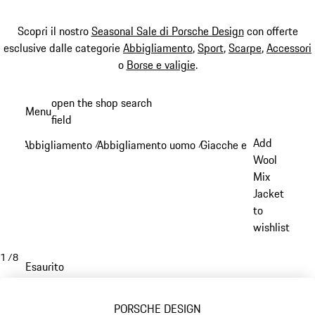
Scopri il nostro
Seasonal Sale di Porsche Design
con offerte
esclusive dalle categorie
Abbigliamento
,
Sport
,
Scarpe
,
Accessori
o
Borse e valigie
.
Passa
open the shop search
Menu
al
field
My sh
contenuto
Add
Abbigliamento
Abbigliamento uomo
Giacche e cappotti
/
/
/
principale
Wool
Mix
Jacket
to
wishlist
1
/
8
Esaurito
PORSCHE DESIGN