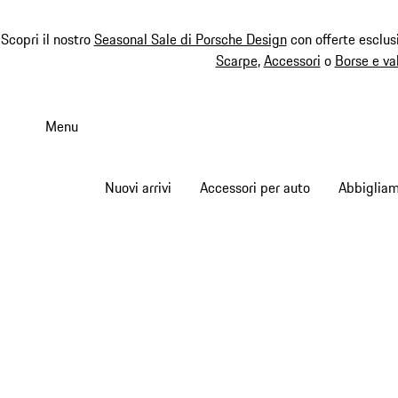
Scopri il nostro
Seasonal Sale di Porsche Design
con offerte esclus
Scarpe
,
Accessori
o
Borse e va
Passa
al
Menu
contenuto
principale
Nuovi arrivi
Accessori per auto
Abbiglia