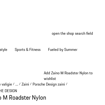
open the shop search field
My wish
My shop
style
Sports & Fitness
Fueled by Summer
Add Zaino M Roadster Nylon to
wishlist
 valigie
…
Zaini
Porsche Design zaini
/
/
/
/
Reveal collapsed breadcrumb items
HE DESIGN
o M Roadster Nylon