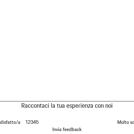
Raccontaci la tua esperienza con noi
disfatto/a
1
2
3
4
5
Molto s
Invia feedback