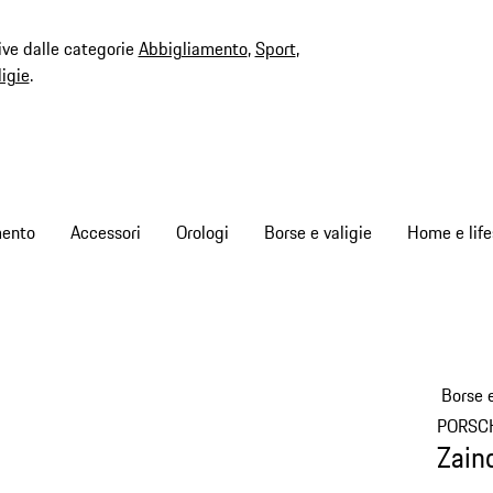
ive dalle categorie
Abbigliamento
,
Sport
,
ligie
.
mento
Accessori
Orologi
Borse e valigie
Home e life
Borse e
PORSC
Zain