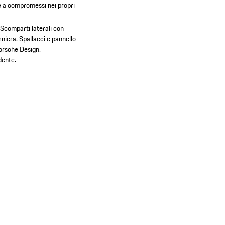
e a compromessi nei propri
Scomparti laterali con
rniera.
Spallacci e pannello
Porsche Design.
dente.