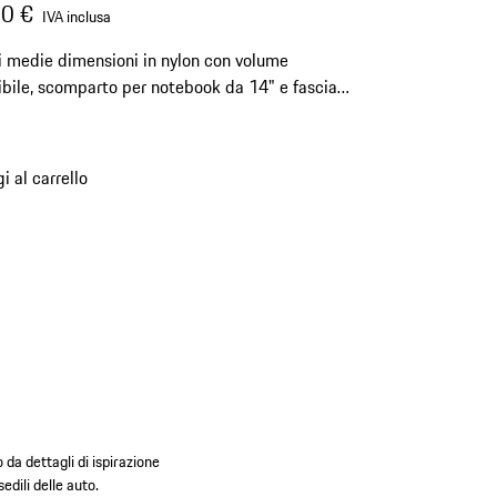
0 €
IVA inclusa
i medie dimensioni in nylon con volume
bile, scomparto per notebook da 14" e fascia
ley.
i al carrello
 da dettagli di ispirazione
edili delle auto.