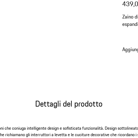
439,0
Zaino d
espandi
per trol
Aggiung
Dettagli del prodotto
i che coniuga intelligente design e sofisticata funzionalità. Design sottolineato
e richiamano gli interruttori a levetta e le cuciture decorative che ricordano i s