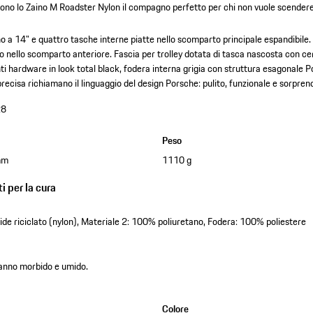
ono lo Zaino M Roadster Nylon il compagno perfetto per chi non vuole scender
 a 14" e quattro tasche interne piatte nello scomparto principale espandibile.
o nello scomparto anteriore.
Fascia per trolley dotata di tasca nascosta con ce
i hardware in look total black, fodera interna grigia con struttura esagonale 
precisa richiamano il linguaggio del design Porsche: pulito, funzionale e sorpren
28
Peso
mm
1110 g
i per la cura
e riciclato (nylon), Materiale 2: 100% poliuretano, Fodera: 100% poliestere
 panno morbido e umido.
Colore