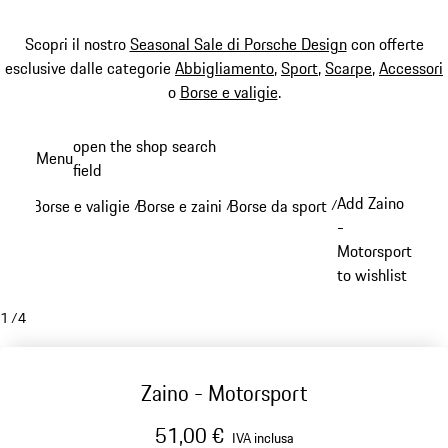
Scopri il nostro
Seasonal Sale di Porsche Design
con offerte
esclusive dalle categorie
Abbigliamento
,
Sport
,
Scarpe
,
Accessori
o
Borse e valigie
.
Passa
open the shop search
Menu
al
field
My sh
contenuto
Add Zaino
Borse e valigie
Borse e zaini
Borse da sport
/
/
/
principale
-
Motorsport
to wishlist
1
/
4
Zaino - Motorsport
51,00 €
IVA inclusa