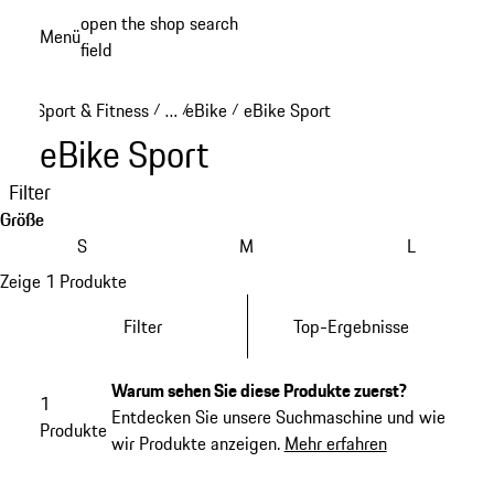
Zum
open the shop search
Menü
Hauptinhalt
field
My sh
springen
Sport & Fitness
…
eBike
eBike Sport
/
/
/
Reveal collapsed breadcrumb items
eBike Sport
Filter
Größe
S
M
L
Zeige 1 Produkte
Filter
Top-Ergebnisse
Warum sehen Sie diese Produkte zuerst?
1
Entdecken Sie unsere Suchmaschine und wie
Produkte
wir Produkte anzeigen.
Mehr erfahren