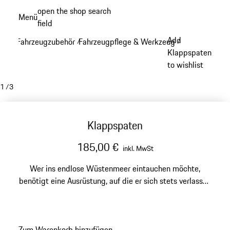
Zum
open the shop search
Menü
Hauptinhalt
field
My sh
springen
Add
Fahrzeugzubehör
Fahrzeugpflege & Werkzeug
/
/
Klappspaten
to wishlist
1
/
3
Klappspaten
185,00 €
inkl. MwSt
Wer ins endlose Wüstenmeer eintauchen möchte,
benötigt eine Ausrüstung, auf die er sich stets verlassen
kann – unter anderem einen robusten Klappspaten.
Zum Warenkorb hinzufügen