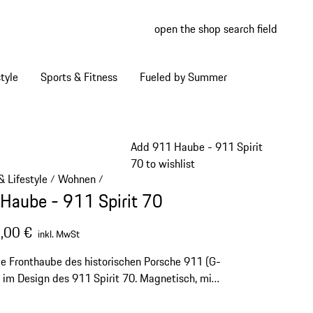
open the shop search field
My wish
My shop
tyle
Sports & Fitness
Fueled by Summer
Add 911 Haube - 911 Spirit
70 to wishlist
 Lifestyle
Wohnen
/
/
Haube - 911 Spirit 70
,00 €
inkl. MwSt
le Fronthaube des historischen Porsche 911 (G-
 im Design des 911 Spirit 70. Magnetisch, mit
orrichtung zur Wandmontage. Fertigung auf
ung, bis zur Auslieferung können bis zu 12