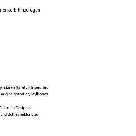
 vergehen.
renkorb hinzufügen
gendären Safety Stripes des
originalgetreues, stylisches
Dekor im Design der
 und Bohrschablone zur