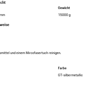
cht
Gewicht
 mm
15000 g
nweise
smittel und einem Mircofasertuch reinigen.
Farbe
GT-silbermetallic