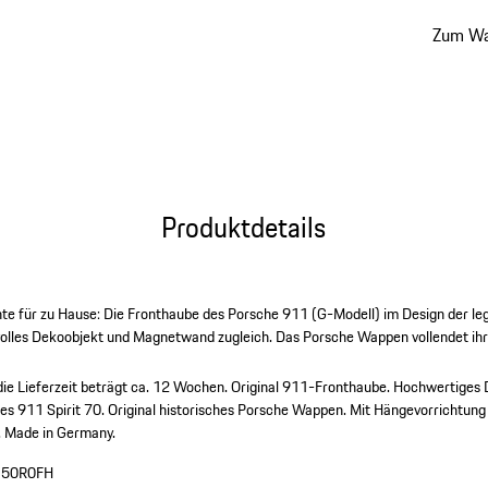
Wochen
Zum Wa
Produktdetails
te für zu Hause: Die Fronthaube des Porsche 911 (G-Modell) im Design der le
volles Dekoobjekt und Magnetwand zugleich. Das Porsche Wappen vollendet ihr 
die Lieferzeit beträgt ca. 12 Wochen.
Original 911-Fronthaube.
Hochwertiges 
es 911 Spirit 70.
Original historisches Porsche Wappen.
Mit Hängevorrichtung
.
Made in Germany.
50R0FH