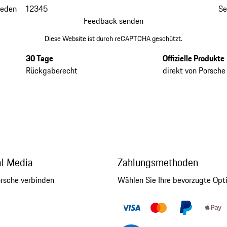
ieden
1
2
3
4
5
Se
Feedback senden
Diese Website ist durch reCAPTCHA geschützt.
30 Tage
Offizielle Produkte
Rückgaberecht
direkt von Porsche
al Media
Zahlungsmethoden
orsche verbinden
Wählen Sie Ihre bevorzugte Opt