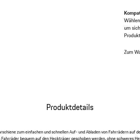
Auf- un
Kompati
Wählen 
um sich
Produkt
Zum Wa
Produktdetails
schiene zum einfachen und schnellen Auf- und Abladen von Fahrrädern auf d
en Fahrräder bequem auf den Heckträger geschoben werden, ohne schweres He