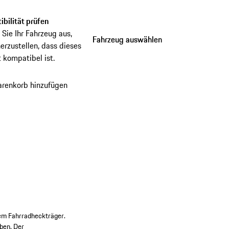
d Abladen
bilität prüfen
Sie Ihr Fahrzeug aus,
Fahrzeug auswählen
Fahrzeug auswählen
erzustellen, dass dieses
 kompatibel ist.
renkorb hinzufügen
em Fahrradheckträger.
ben. Der