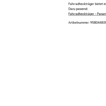
Fahrradheckträger bietet e
Dazu passend:
Fahrradheckträger - Pan
Artikelnummer:
95B04483