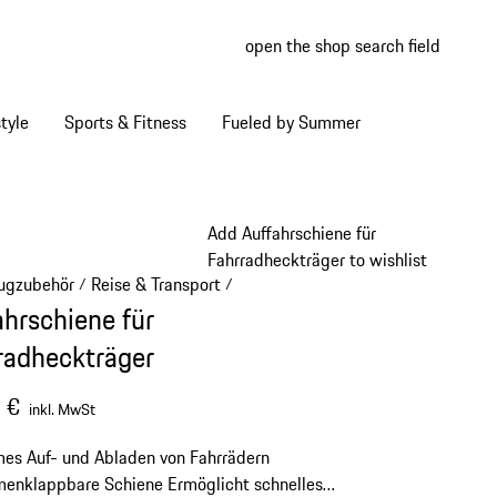
open the shop search field
My wish
My shop
tyle
Sports & Fitness
Fueled by Summer
Add Auffahrschiene für
Fahrradheckträger to wishlist
ugzubehör
Reise & Transport
/
/
ahrschiene für
radheckträger
 €
inkl. MwSt
es Auf- und Abladen von Fahrrädern
enklappbare Schiene
Ermöglicht schnelles