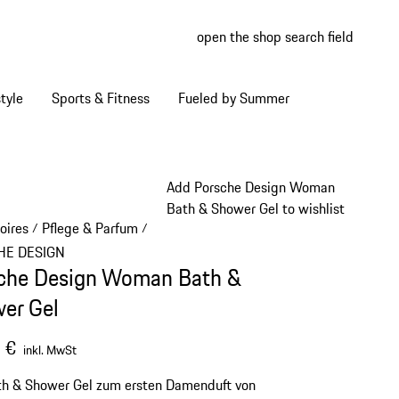
open the shop search field
My wish
My shop
tyle
Sports & Fitness
Fueled by Summer
Add Porsche Design Woman
Bath & Shower Gel to wishlist
oires
Pflege & Parfum
/
/
HE DESIGN
che Design Woman Bath &
er Gel
 €
inkl. MwSt
th & Shower Gel zum ersten Damenduft von