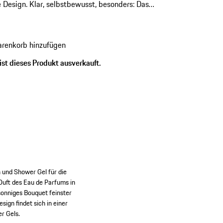
 Design. Klar, selbstbewusst, besonders: Das
rsche Design Woman reiht sich nahtlos ein in
d der ikonischen Porsche Design Düfte.
renkorb hinzufügen
ist dieses Produkt ausverkauft.
 und Shower Gel für die
 Duft des Eau de Parfums in
sonniges Bouquet feinster
ign findet sich in einer
r Gels.