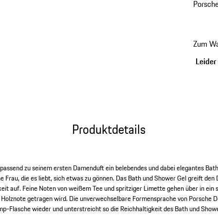
Porsche
neue Po
das Fel
Zum Wa
Leider 
Produktdetails
 passend zu seinem ersten Damenduft ein belebendes und dabei elegantes Bath
 Frau, die es liebt, sich etwas zu gönnen. Das Bath und Shower Gel greift den
keit auf. Feine Noten von weißem Tee und spritziger Limette gehen über in ein 
n Holznote getragen wird. Die unverwechselbare Formensprache von Porsche Des
p-Flasche wieder und unterstreicht so die Reichhaltigkeit des Bath und Showe