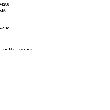
94258
cht
nweise
kenen Ort aufbewahren.