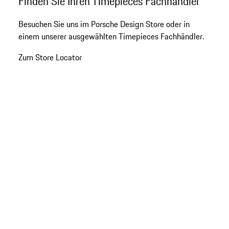
Finden Sie Ihren Timepieces Fachhändler
zurück
an
Besuchen Sie uns im Porsche Design Store oder in
den
einem unserer ausgewählten Timepieces Fachhändler.
Anfang
der
Zum Store Locator
Produktgalerie