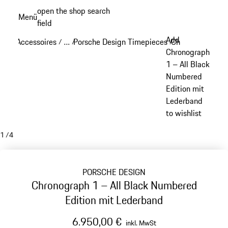
Zum
open the shop search
Menü
Hauptinhalt
field
My sh
springen
Add
Accessoires
…
Porsche Design Timepieces
Chronograph 1
/
/
/
/
Reveal collapsed breadcrumb items
Chronograph
1 – All Black
Numbered
Edition mit
Lederband
to wishlist
1
/
4
PORSCHE DESIGN
Chronograph 1 – All Black Numbered
Edition mit Lederband
6.950,00 €
inkl. MwSt