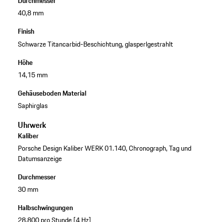
Durchmesser
40,8 mm
Finish
Schwarze Titancarbid-Beschichtung, glasperlgestrahlt
Höhe
14,15 mm
Gehäuseboden Material
Saphirglas
Uhrwerk
Kaliber
Porsche Design Kaliber WERK 01.140, Chronograph, Tag und
Datumsanzeige
Durchmesser
30 mm
Halbschwingungen
28.800 pro Stunde [4 Hz]