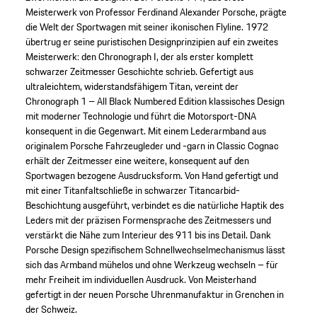
Meisterwerk von Professor Ferdinand Alexander Porsche, prägte
die Welt der Sportwagen mit seiner ikonischen Flyline. 1972
übertrug er seine puristischen Designprinzipien auf ein zweites
Meisterwerk: den Chronograph I, der als erster komplett
schwarzer Zeitmesser Geschichte schrieb. Gefertigt aus
ultraleichtem, widerstandsfähigem Titan, vereint der
Chronograph 1 – All Black Numbered Edition klassisches Design
mit moderner Technologie und führt die Motorsport-DNA
konsequent in die Gegenwart. Mit einem Lederarmband aus
originalem Porsche Fahrzeugleder und -garn in Classic Cognac
erhält der Zeitmesser eine weitere, konsequent auf den
Sportwagen bezogene Ausdrucksform. Von Hand gefertigt und
mit einer Titanfaltschließe in schwarzer Titancarbid-
Beschichtung ausgeführt, verbindet es die natürliche Haptik des
Leders mit der präzisen Formensprache des Zeitmessers und
verstärkt die Nähe zum Interieur des 911 bis ins Detail. Dank
Porsche Design spezifischem Schnellwechselmechanismus lässt
sich das Armband mühelos und ohne Werkzeug wechseln – für
mehr Freiheit im individuellen Ausdruck. Von Meisterhand
gefertigt in der neuen Porsche Uhrenmanufaktur in Grenchen in
der Schweiz.