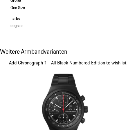
Größe
One Size
Farbe
cognac
Weitere Armbandvarianten
Weitere Armbandvarianten
Slide 1 von 5
Add Chronograph 1 - All Black Numbered Edition to wishlist