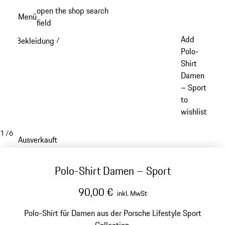
Zum
open the shop search
Menü
Hauptinhalt
field
My sh
springen
Add
Bekleidung
/
Polo-
Shirt
Damen
– Sport
to
wishlist
1
/
6
Ausverkauft
Polo-Shirt Damen – Sport
90,00 €
inkl. MwSt
Polo-Shirt für Damen aus der Porsche Lifestyle Sport