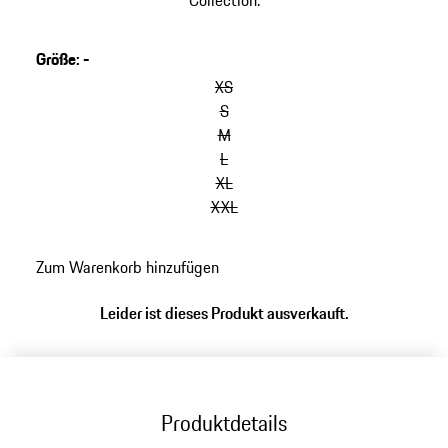
Collection.
Größe
:
-
XS
S
M
L
XL
XXL
Zum Warenkorb hinzufügen
Leider ist dieses Produkt ausverkauft.
Produktdetails