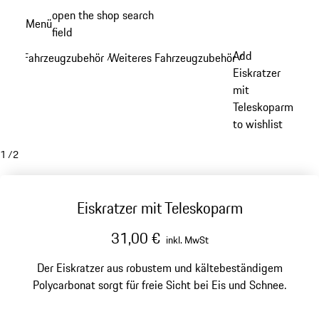
Zum
open the shop search
Menü
Hauptinhalt
field
My sh
springen
Add
Fahrzeugzubehör
Weiteres Fahrzeugzubehör
/
/
Eiskratzer
mit
Teleskoparm
to wishlist
1
/
2
Eiskratzer mit Teleskoparm
31,00 €
inkl. MwSt
Der Eiskratzer aus robustem und kältebeständigem
Polycarbonat sorgt für freie Sicht bei Eis und Schnee.