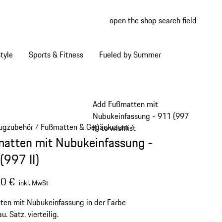
open the shop search field
My wish
My shop
tyle
Sports & Fitness
Fueled by Summer
Add Fußmatten mit
Nubukeinfassung - 911 (997
ugzubehör
Fußmatten & Gepäckraum
/
/
II) to wishlist
atten mit Nubukeinfassung -
(997 II)
0 €
inkl. MwSt
en mit Nubukeinfassung in der Farbe
u. Satz, vierteilig.