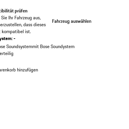
bilität prüfen
Sie Ihr Fahrzeug aus,
Fahrzeug auswählen
Fahrzeug auswählen
erzustellen, dass dieses
 kompatibel ist.
ystem
:
-
ose Soundsystem
mit Bose Soundystem
erteilig
renkorb hinzufügen