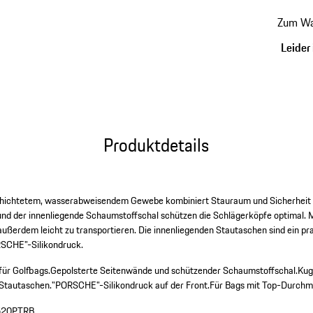
Zum Wa
Leider 
Produktdetails
chichtetem, wasserabweisendem Gewebe kombiniert Stauraum und Sicherheit a
nd der innenliegende Schaumstoffschal schützen die Schlägerköpfe optimal. 
 außerdem leicht zu transportieren. Die innenliegenden Stautaschen sind ein pra
ORSCHE"-Silikondruck.
ür Golfbags.
Gepolsterte Seitenwände und schützender Schaumstoffschal.
Kug
 Stautaschen.
"PORSCHE"-Silikondruck auf der Front.
Für Bags mit Top-Durchme
20PTRB