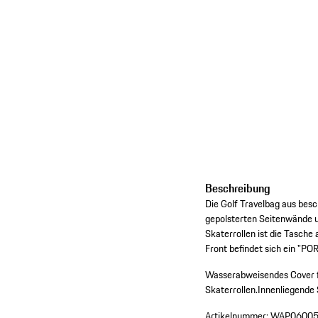
Beschreibung
Die Golf Travelbag aus bes
gepolsterten Seitenwände u
Skaterrollen ist die Tasche
Front befindet sich ein "P
Wasserabweisendes Cover f
Skaterrollen.
Innenliegende
Artikelnummer:
WAP06005