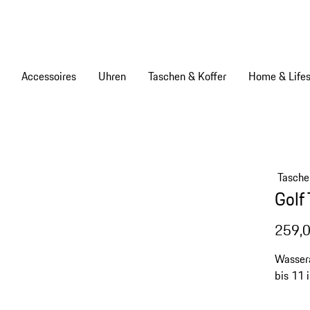
Accessoires
Uhren
Taschen & Koffer
Home & Lifes
Tasche
Golf
259,0
Wassera
bis 11 
Schutz 
für leic