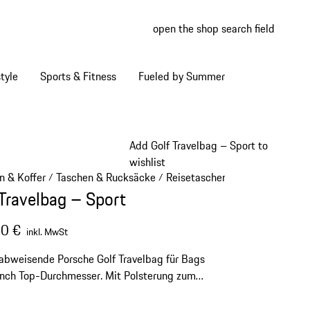
open the shop search field
My wish
My shop
tyle
Sports & Fitness
Fueled by Summer
Add Golf Travelbag – Sport to
wishlist
n & Koffer
Taschen & Rucksäcke
Reisetaschen
/
/
/
 Travelbag – Sport
0 €
inkl. MwSt
bweisende Porsche Golf Travelbag für Bags
inch Top-Durchmesser. Mit Polsterung zum
der Schläger und kugelgelagerten Skaterrollen
hten Transport.