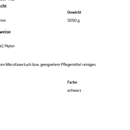
cht
Gewicht
 mm
3250 g
nweise
e)/Nylon
ten Mikrofasertuch bzw. geeignetem Pflegemittel reinigen.
Farbe
schwarz