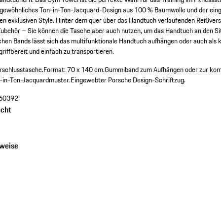
ßergewöhnliches Ton-in-Ton-Jacquard-Design aus 100 % Baumwolle und der ei
nen exklusiven Style. Hinter dem quer über das Handtuch verlaufenden Reißversc
ubehör – Sie können die Tasche aber auch nutzen, um das Handtuch an den Sit
tischen Bands lässt sich das multifunktionale Handtuch aufhängen oder auch als
riffbereit und einfach zu transportieren.
rschlusstasche.
Format: 70 x 140 cm.
Gummiband zum Aufhängen oder zur komp
-in-Ton-Jacquardmuster.
Eingewebter Porsche Design-Schriftzug.
60392
cht
nweise