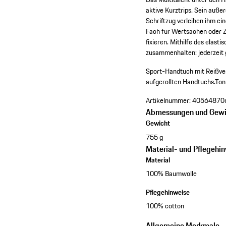
aktive Kurztrips. Sein au
Schriftzug verleihen ihm ei
Fach für Wertsachen oder Z
fixieren. Mithilfe des elas
zusammenhalten: jederzeit g
Sport-Handtuch mit Reißve
aufgerollten Handtuchs.
Ton
Artikelnummer:
40564870
Abmessungen und Gewi
Gewicht
755 g
Material- und Pflegehi
Material
100% Baumwolle
Pflegehinweise
100% cotton
Allgemeine Merkmale