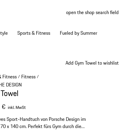
open the shop search field
My wish
My shop
tyle
Sports & Fitness
Fueled by Summer
Add Gym Towel to wishlist
& Fitness
Fitness
/
/
HE DESIGN
Towel
 €
inkl. MwSt
ves Sport-Handtuch von Porsche Design im
70 x 140 cm. Perfekt fürs Gym durch die
kte Tasche für Wertsachen und