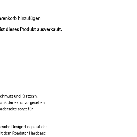
fnungen und Reißverschluss.
renkorb hinzufügen
ist dieses Produkt ausverkauft.
Schmutz und Kratzern.
 Dank der extra vorgesehen
rderseite sorgt für
rsche Design-Logo auf der
 mit dem Roadster Hardcase