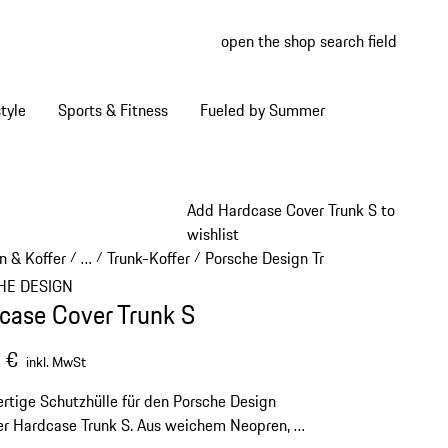
open the shop search field
My wish
My shop
tyle
Sports & Fitness
Fueled by Summer
Add Hardcase Cover Trunk S to
wishlist
n & Koffer
…
Trunk-Koffer
Porsche Design Trunk-Koffer
/
/
/
/
Reveal collapsed breadcrumb items
HE DESIGN
case Cover Trunk S
 €
inkl. MwSt
tige Schutzhülle für den Porsche Design
r Hardcase Trunk S. Aus weichem Neopren, mit