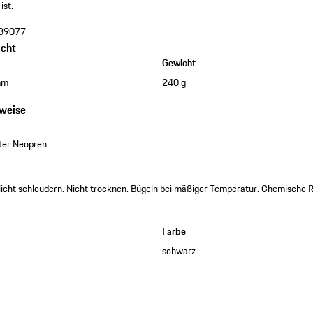
ist.
39077
cht
Gewicht
mm
240 g
nweise
ter Neopren
cht schleudern. Nicht trocknen. Bügeln bei mäßiger Temperatur. Chemische R
Farbe
schwarz