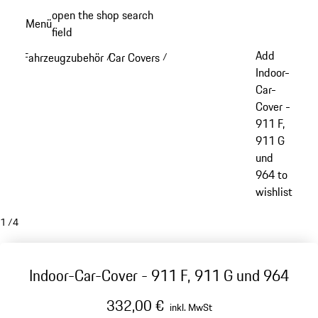
Zum
open the shop search
Menü
Hauptinhalt
field
My sh
springen
Add
Fahrzeugzubehör
Car Covers
/
/
Indoor-
Car-
Cover -
911 F,
911 G
und
964 to
wishlist
1
/
4
Indoor-Car-Cover - 911 F, 911 G und 964
332,00 €
inkl. MwSt