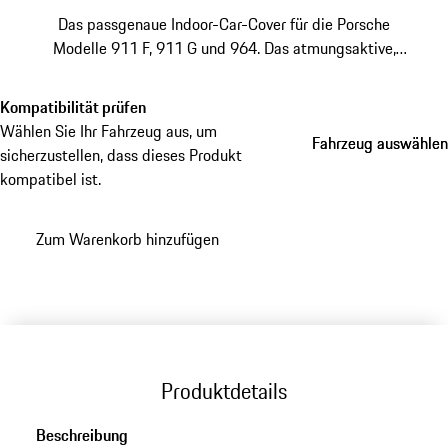
Das passgenaue Indoor-Car-Cover für die Porsche
Modelle 911 F, 911 G und 964. Das atmungsaktive,
antistatische Material aus hochwertigem Polyester
bewahrt den Glanz Ihres Klassikers und schützt die
Kompatibilität prüfen
Karosserie dank beschichteter Innenseite vor Kratzern.
Wählen Sie Ihr Fahrzeug aus, um
Fahrzeug auswählen
Fahrzeug auswählen
Nur für Fahrzeuge ohne Außenspiegel rechts und ohne
sicherzustellen, dass dieses Produkt
Spoiler.
kompatibel ist.
Zum Warenkorb hinzufügen
Produktdetails
Beschreibung