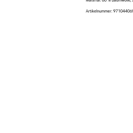
Material: 80 % Baumwolle, 
Artikelnummer:
97104406