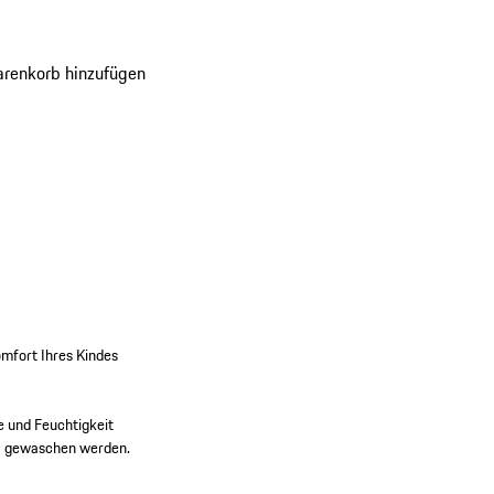
fort Ihres Kindes insbesondere an heißen
u erhöhen.
renkorb hinzufügen
omfort Ihres Kindes
 und Feuchtigkeit
°C gewaschen werden.