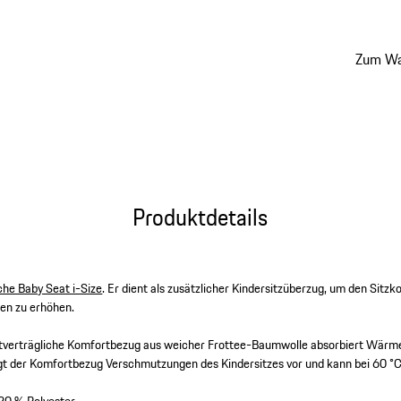
Sitzkom
Tagen z
Zum Wa
Produktdetails
che Baby Seat i-Size
. Er dient als zusätzlicher Kindersitzüberzug, um den Sitzk
en zu erhöhen.
tverträgliche Komfortbezug aus weicher Frottee-Baumwolle absorbiert Wärme
t der Komfortbezug Verschmutzungen des Kindersitzes vor und kann bei 60 