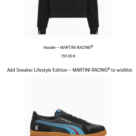
Hoodie – MARTINI RACING®
159,00 €
schwarz
Slide 15 von 20
Add Sneaker Lifestyle Edition – MARTINI RACING® to wishlist