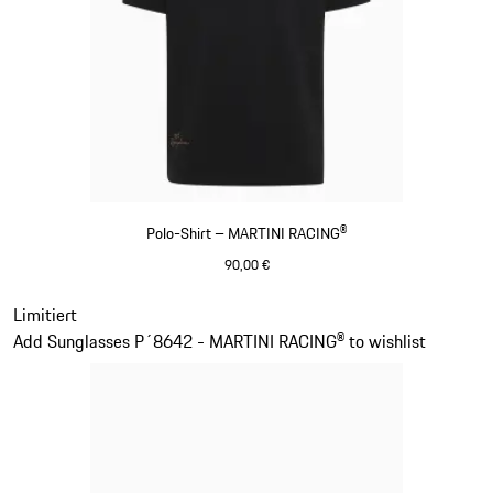
Polo-Shirt – MARTINI RACING®
90,00 €
schwarz
Slide 2 von 20
Limitiert
Add Sunglasses P´8642 - MARTINI RACING® to wishlist