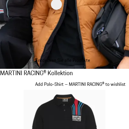
Entdecken Sie alle Produkte
MARTINI RACING® Kollektion
MARTINI RACING® Kollektion
Slide 1 von 20
Add Polo-Shirt – MARTINI RACING® to wishlist