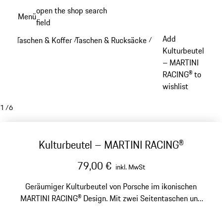
Zum
open the shop search
Menü
Hauptinhalt
field
My sh
springen
Add
Taschen & Koffer
Taschen & Rucksäcke
/
/
Kulturbeutel
– MARTINI
RACING® to
wishlist
1
/
6
Kulturbeutel – MARTINI RACING®
79,00 €
inkl. MwSt
Geräumiger Kulturbeutel von Porsche im ikonischen
MARTINI RACING® Design. Mit zwei Seitentaschen und
separatem Nassfach.