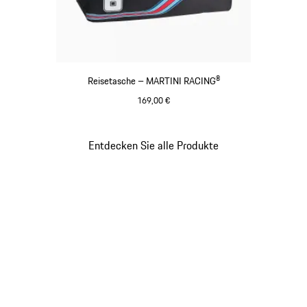
Reisetasche – MARTINI RACING®
169,00 €
schwarz
Entdecken Sie alle Produkte
Gehe
zurück
an
den
Anfang
der
Produktgalerie