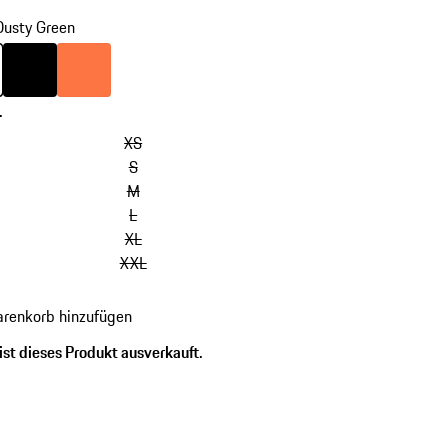
Dusty Green
usty Green
Farbe
schwarz
Farbe
Firecracker Orange
-
XS
S
M
L
XL
XXL
renkorb hinzufügen
ist dieses Produkt ausverkauft.