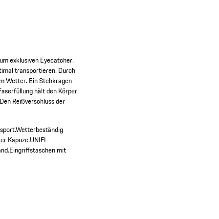
zum exklusiven Eyecatcher.
timal transportieren. Durch
m Wetter. Ein Stehkragen
aserfüllung hält den Körper
Den Reißverschluss der
sport.
Wetterbeständig
rer Kapuze.
UNIFI-
and.
Eingriffstaschen mit