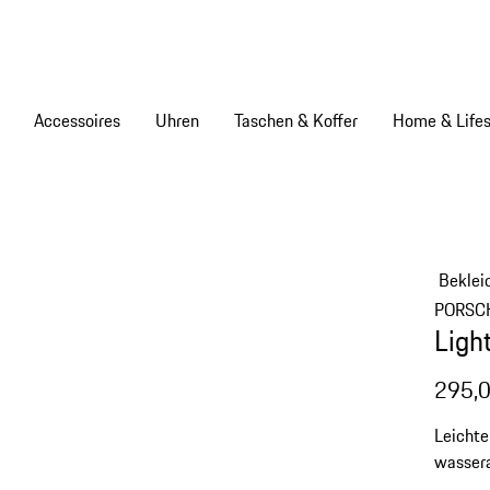
Accessoires
Uhren
Taschen & Koffer
Home & Lifes
Beklei
PORSC
Ligh
295,0
Leichte
wassera
hochwer