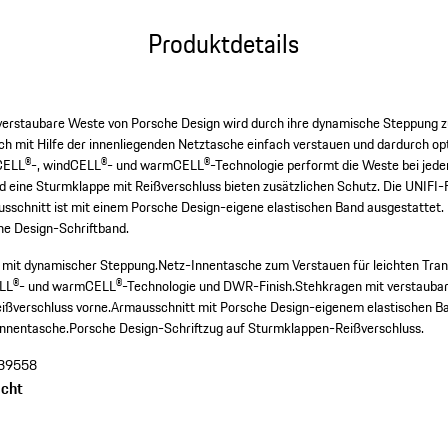
Produktdetails
, verstaubare Weste von Porsche Design wird durch ihre dynamische Steppung 
ich mit Hilfe der innenliegenden Netztasche einfach verstauen und dardurch op
CELL®-, windCELL®- und warmCELL®-Technologie performt die Weste bei jede
d eine Sturmklappe mit Reißverschluss bieten zusätzlichen Schutz. Die UNIFI-F
chnitt ist mit einem Porsche Design-eigene elastischen Band ausgestattet. 
he Design-Schriftband.
 mit dynamischer Steppung.
Netz-Innentasche zum Verstauen für leichten Tran
ELL®- und warmCELL®-Technologie und DWR-Finish.
Stehkragen mit verstauba
ßverschluss vorne.
Armausschnitt mit Porsche Design-eigenem elastischen B
innentasche.
Porsche Design-Schriftzug auf Sturmklappen-Reißverschluss.
39558
cht