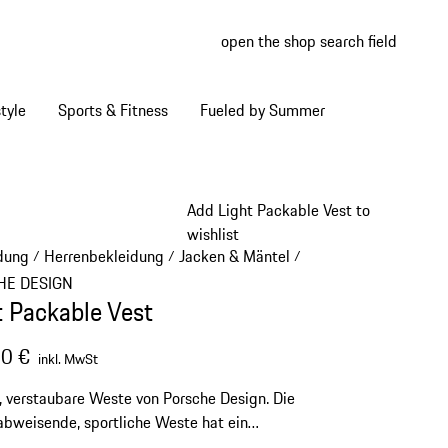
open the shop search field
My wish
My shop
tyle
Sports & Fitness
Fueled by Summer
Add Light Packable Vest to
wishlist
dung
Herrenbekleidung
Jacken & Mäntel
/
/
/
HE DESIGN
t Packable Vest
0 €
inkl. MwSt
, verstaubare Weste von Porsche Design. Die
bweisende, sportliche Weste hat ein
tiges Finish und eine UNIFI-Faserfüllung.