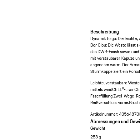
Beschreibung
Dynamik to go: Die leichte
Der Clou: Die Weste lässt s
das DWR-Finish sowie rain
mit verstaubarer Kapuze un
angenehm warm. Der Armauss
Sturmkappe ziert ein Porsc
Leichte, verstaubare Weste
mittels windCELL®-, rainC
Faserfüllung.
Zwei-Wege-Rei
Reißverschluss vorne.
Brust
Artikelnummer:
40564870
Abmessungen und Gewi
Gewicht
253 g