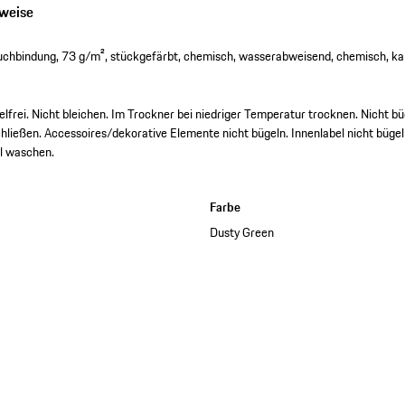
nweise
uchbindung, 73 g/m², stückgefärbt, chemisch, wasserabweisend, chemisch, kal
frei. Nicht bleichen. Im Trockner bei niedriger Temperatur trocknen. Nicht b
schließen. Accessoires/dekorative Elemente nicht bügeln. Innenlabel nicht büge
l waschen.
Farbe
Dusty Green