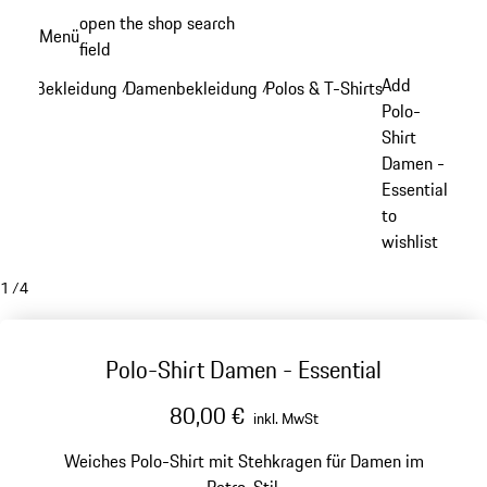
Zum
open the shop search
Menü
Hauptinhalt
field
My sh
springen
Add
Bekleidung
Damenbekleidung
Polos & T-Shirts - Damen
/
/
/
Polo-
Shirt
Damen -
Essential
to
wishlist
1
/
4
Polo-Shirt Damen - Essential
80,00 €
inkl. MwSt
Weiches Polo-Shirt mit Stehkragen für Damen im