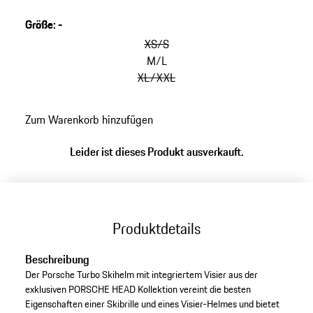
System und Fidlock-Schnalle für perfekte Passform.
Integriertes MIPS-System leitet Rotationskräfte ab und
Größe
:
-
bietet zusätzliche Sicherheit.
XS/S
M/L
XL/XXL
Zum Warenkorb hinzufügen
Leider ist dieses Produkt ausverkauft.
Produktdetails
Beschreibung
Der Porsche Turbo Skihelm mit integriertem Visier aus der
exklusiven PORSCHE HEAD Kollektion vereint die besten
Eigenschaften einer Skibrille und eines Visier-Helmes und bietet