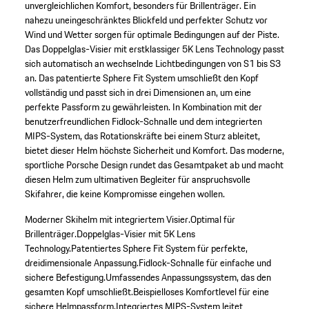
unvergleichlichen Komfort, besonders für Brillenträger. Ein
nahezu uneingeschränktes Blickfeld und perfekter Schutz vor
Wind und Wetter sorgen für optimale Bedingungen auf der Piste.
Das Doppelglas-Visier mit erstklassiger 5K Lens Technology passt
sich automatisch an wechselnde Lichtbedingungen von S1 bis S3
an. Das patentierte Sphere Fit System umschließt den Kopf
vollständig und passt sich in drei Dimensionen an, um eine
perfekte Passform zu gewährleisten. In Kombination mit der
benutzerfreundlichen Fidlock-Schnalle und dem integrierten
MIPS-System, das Rotationskräfte bei einem Sturz ableitet,
bietet dieser Helm höchste Sicherheit und Komfort. Das moderne,
sportliche Porsche Design rundet das Gesamtpaket ab und macht
diesen Helm zum ultimativen Begleiter für anspruchsvolle
Skifahrer, die keine Kompromisse eingehen wollen.
Moderner Skihelm mit integriertem Visier.
Optimal für
Brillenträger.
Doppelglas-Visier mit 5K Lens
Technology.
Patentiertes Sphere Fit System für perfekte,
dreidimensionale Anpassung.
Fidlock-Schnalle für einfache und
sichere Befestigung.
Umfassendes Anpassungssystem, das den
gesamten Kopf umschließt.
Beispielloses Komfortlevel für eine
sichere Helmpassform.
Integriertes MIPS-System leitet