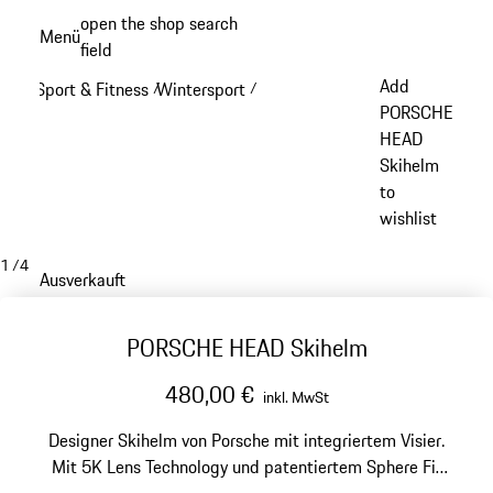
Zum
open the shop search
Menü
Hauptinhalt
field
My sh
springen
Add
Sport & Fitness
Wintersport
/
/
PORSCHE
HEAD
Skihelm
to
wishlist
1
/
4
Ausverkauft
PORSCHE HEAD Skihelm
480,00 €
inkl. MwSt
Designer Skihelm von Porsche mit integriertem Visier.
Mit 5K Lens Technology und patentiertem Sphere Fit