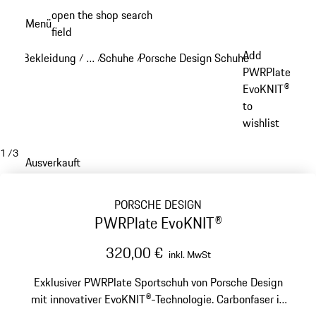
Zum
open the shop search
Menü
Hauptinhalt
field
My sh
springen
Add
Bekleidung
…
Schuhe
Porsche Design Schuhe
/
/
/
/
Reveal collapsed breadcrumb items
PWRPlate
EvoKNIT®
to
wishlist
1
/
3
Ausverkauft
PORSCHE DESIGN
PWRPlate EvoKNIT®
320,00 €
inkl. MwSt
Exklusiver PWRPlate Sportschuh von Porsche Design
mit innovativer EvoKNIT®-Technologie. Carbonfaser in