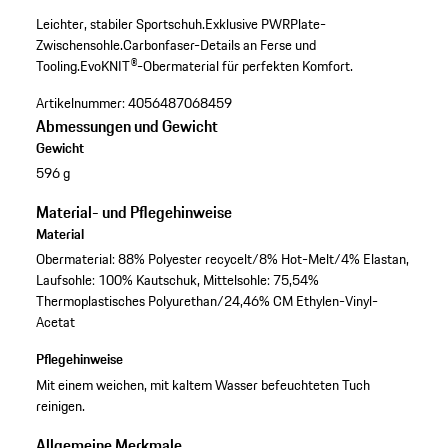
Leichter, stabiler Sportschuh.
Exklusive PWRPlate-
Zwischensohle.
Carbonfaser-Details an Ferse und
Tooling.
EvoKNIT®-Obermaterial für perfekten Komfort.
Artikelnummer:
4056487068459
Abmessungen und Gewicht
Gewicht
596 g
Material- und Pflegehinweise
Material
Obermaterial: 88% Polyester recycelt/8% Hot-Melt/4% Elastan,
Laufsohle: 100% Kautschuk, Mittelsohle: 75,54%
Thermoplastisches Polyurethan/24,46% CM Ethylen-Vinyl-
Acetat
Pflegehinweise
Mit einem weichen, mit kaltem Wasser befeuchteten Tuch
reinigen.
Allgemeine Merkmale