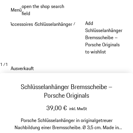
Zum
open the shop search
Menü
Hauptinhalt
field
My sh
springen
Add
Accessoires
Schlüsselanhänger
/
/
Schlüsselanhänger
Bremsscheibe –
Porsche Originals
to wishlist
1
/
1
Ausverkauft
Schlüsselanhänger Bremsscheibe –
Porsche Originals
39,00 €
inkl. MwSt
Porsche Schlüsselanhänger in originalgetreuer
Nachbildung einer Bremsscheibe. Ø 3,5 cm. Made in