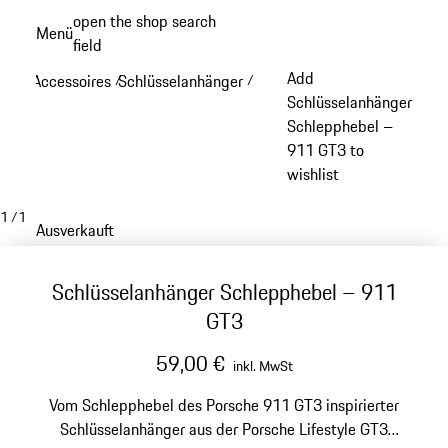
Zum
open the shop search
Menü
Hauptinhalt
field
My sh
springen
Add
Accessoires
Schlüsselanhänger
/
/
Schlüsselanhänger
Schlepphebel –
911 GT3 to
wishlist
1
/
1
Ausverkauft
Schlüsselanhänger Schlepphebel – 911
GT3
59,00 €
inkl. MwSt
Vom Schlepphebel des Porsche 911 GT3 inspirierter
Schlüsselanhänger aus der Porsche Lifestyle GT3