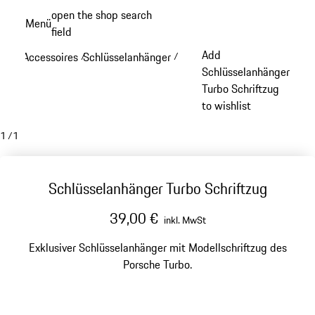
Zum
open the shop search
Menü
Hauptinhalt
field
My sh
springen
Add
Accessoires
Schlüsselanhänger
/
/
Schlüsselanhänger
Turbo Schriftzug
to wishlist
1
/
1
Schlüsselanhänger Turbo Schriftzug
39,00 €
inkl. MwSt
Exklusiver Schlüsselanhänger mit Modellschriftzug des
Porsche Turbo.