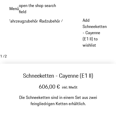
Zum
open the shop search
Menü
Hauptinhalt
field
My sh
springen
Add
Fahrzeugzubehör
Radzubehör
/
/
Schneeketten
- Cayenne
(E1 II) to
wishlist
1
/
2
Schneeketten - Cayenne (E1 II)
606,00 €
inkl. MwSt
Die Schneeketten sind in einem Set aus zwei
feingliedrigen Ketten erhältlich.